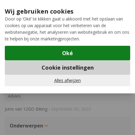
Ga naar de inhoud
Extra inruilkorting op jouw nieuwe fiets
›
Wij gebruiken cookies
Meer keuze, meer plezier
Door op ‘Oké’ te klikken gaat u akkoord met het opslaan van
cookies op uw apparaat voor het verbeteren van de
12GO Biking
websitenavigatie, het analyseren van websitegebruik en om ons
te helpen bij onze marketingprojecten.
Oké
Advies
Cookie instellingen
Zo lang gaat een elektrische fiets
mee
Alles afwijzen
Advies
Jurre van 12GO Biking
-
September 05, 2023
Onderwerpen