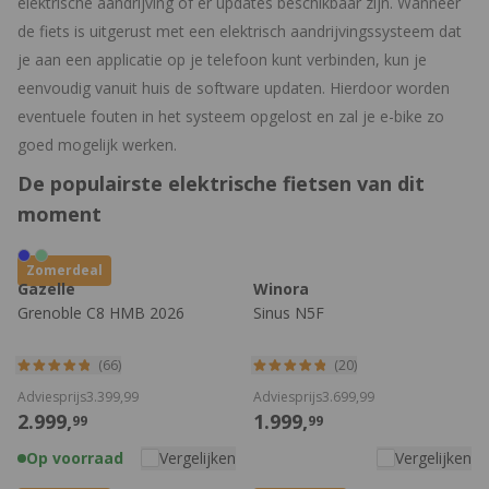
elektrische aandrijving of er updates beschikbaar zijn. Wanneer
de fiets is uitgerust met een elektrisch aandrijvingssysteem dat
je aan een applicatie op je telefoon kunt verbinden, kun je
eenvoudig vanuit huis de software updaten. Hierdoor worden
eventuele fouten in het systeem opgelost en zal je e-bike zo
goed mogelijk werken.
De populairste elektrische fietsen van dit
moment
Zomerdeal
Gazelle
Winora
Grenoble C8 HMB 2026
Sinus N5F
(66)
(20)
Adviesprijs
3.399,
99
Adviesprijs
3.699,
99
2.999,
1.999,
99
99
Op voorraad
Vergelijken
Vergelijken