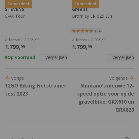
Zomerdeal
Zomerdeal
STEVENS
Greens
E-4X Tour
Bromley ER 625 Wh
(14)
Adviesprijs
3.199,
99
Adviesprijs
3.999,
99
1.799,
1.799,
99
99
Op voorraad
Vergelijken
Vergelijken
Vorige
Volgende
12GO Biking Fietstrainer
Shimano's nieuwe 12-
test 2023
speed optie voor op de
gravelbike: GRX610 en
GRX820