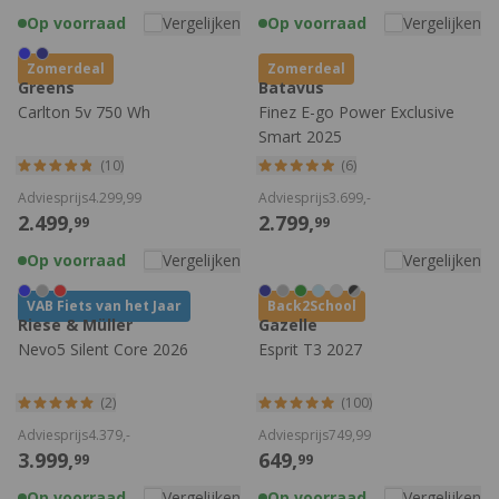
Op voorraad
Vergelijken
Op voorraad
Vergelijken
Zomerdeal
Zomerdeal
Greens
Batavus
Carlton 5v 750 Wh
Finez E-go Power Exclusive
Smart 2025
(10)
(6)
Adviesprijs
4.299,
99
Adviesprijs
3.699,
-
2.499,
2.799,
99
99
Op voorraad
Vergelijken
Vergelijken
VAB Fiets van het Jaar
Back2School
Riese & Müller
Gazelle
Nevo5 Silent Core 2026
Esprit T3 2027
(2)
(100)
Adviesprijs
4.379,
-
Adviesprijs
749,
99
3.999,
649,
99
99
Op voorraad
Vergelijken
Op voorraad
Vergelijken