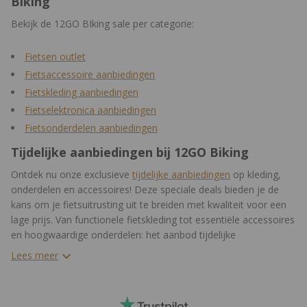
Biking
Bekijk de 12GO BIking sale per categorie:
Fietsen outlet
Fietsaccessoire aanbiedingen
Fietskleding aanbiedingen
Fietselektronica aanbiedingen
Fietsonderdelen aanbiedingen
Tijdelijke aanbiedingen bij 12GO Biking
Ontdek nu onze exclusieve
tijdelijke aanbiedingen
op kleding,
onderdelen en accessoires! Deze speciale deals bieden je de
kans om je fietsuitrusting uit te breiden met kwaliteit voor een
lage prijs. Van functionele fietskleding tot essentiële accessoires
en hoogwaardige onderdelen: het aanbod tijdelijke
aanbiedingen is divers maar ook constant in beweging. We
Lees meer
vernieuwen regelmatig de aanbiedingen, zodat je telkens weer
nieuwe en nieuwe aanbiedingen kunt ontdekken.