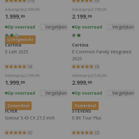
(10)
(5)
Adviesprijs
2.099,
99
Adviesprijs
3.799,
99
1.999,
2.199,
99
99
Op voorraad
Vergelijken
Op voorraad
Vergelijken
Lichtgewicht
Cortina
Cortina
E-Lett 2025
E-Common Family Integrated
2025
(4)
(3)
Adviesprijs
2.599,
99
Adviesprijs
3.549,
99
1.999,
2.999,
99
99
Op voorraad
Vergelijken
Op voorraad
Vergelijken
Zomerdeal
Zomerdeal
FLYER
STEVENS
Gotour 5.43 CX 27,5 inch
E-8X Tour Plus
(5)
(2)