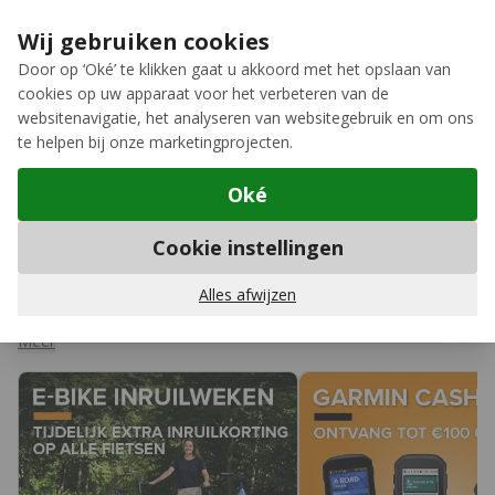
Ga naar de inhoud
Extra inruilkorting op jouw nieuwe fiets
›
Wij gebruiken cookies
Meer keuze, meer plezier
Door op ‘Oké’ te klikken gaat u akkoord met het opslaan van
cookies op uw apparaat voor het verbeteren van de
12GO Biking
websitenavigatie, het analyseren van websitegebruik en om ons
te helpen bij onze marketingprojecten.
Oké
Home
Cookie instellingen
Aanbiedingen
Een fiets kopen doe je niet elke dag, dus moet de deal wel goed
Alles afwijzen
zijn. Op deze pagina zetten we onze actuele fietsacties voor je
op een rij, van scherpe kortingen tot leuke extra's bij jouw
Meer
favoriete model. Twijfel je nog? Onze fietsspecialisten denken
graag met je mee. Neem
contact
met ons op of kom langs in
de
winkel
.