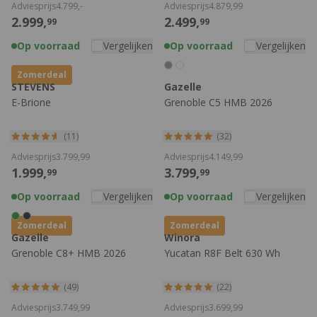
Adviesprijs
4.799,
-
Adviesprijs
4.879,
99
2.999,
2.499,
99
99
Op voorraad
Vergelijken
Op voorraad
Vergelijken
Zomerdeal
STEVENS
Gazelle
E-Brione
Grenoble C5 HMB 2026
(11)
(32)
Adviesprijs
3.799,
99
Adviesprijs
4.149,
99
1.999,
3.799,
99
99
Op voorraad
Vergelijken
Op voorraad
Vergelijken
Zomerdeal
Zomerdeal
Gazelle
Winora
Grenoble C8+ HMB 2026
Yucatan R8F Belt 630 Wh
(49)
(22)
Adviesprijs
3.749,
99
Adviesprijs
3.699,
99