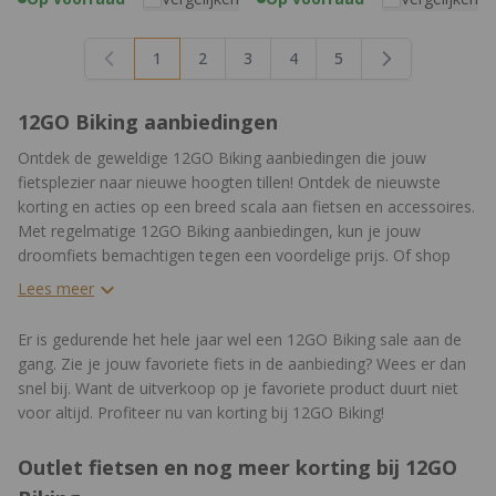
1
2
3
4
5
U lees momenteel pagina
Pagina
Pagina
Pagina
Pagina
12GO Biking aanbiedingen
Ontdek de geweldige 12GO Biking aanbiedingen die jouw
fietsplezier naar nieuwe hoogten tillen! Ontdek de nieuwste
korting en acties op een breed scala aan fietsen en accessoires.
Met regelmatige 12GO Biking aanbiedingen, kun je jouw
droomfiets bemachtigen tegen een voordelige prijs. Of shop
relatief goedkoop je favoriete accessoires en fietskleding bij
Lees meer
12GO Biking.
Er is gedurende het hele jaar wel een 12GO Biking sale aan de
gang. Zie je jouw favoriete fiets in de aanbieding? Wees er dan
snel bij. Want de uitverkoop op je favoriete product duurt niet
voor altijd. Profiteer nu van korting bij 12GO Biking!
Outlet fietsen en nog meer korting bij 12GO