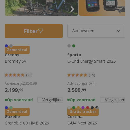
Filter
Zomerdeal
Greens
Sparta
Bromley 5v
C-Grid Energy Smart 2026
(23)
(19)
Adviesprijs
2.850,
99
Adviesprijs
3.074,
-
2.199,
2.599,
99
99
Op voorraad
Vergelijken
Op voorraad
Vergelijken
Zomerdeal
Gratis tracker
Gazelle
Cortina
Grenoble C8 HMB 2026
E-U4 Next 2026