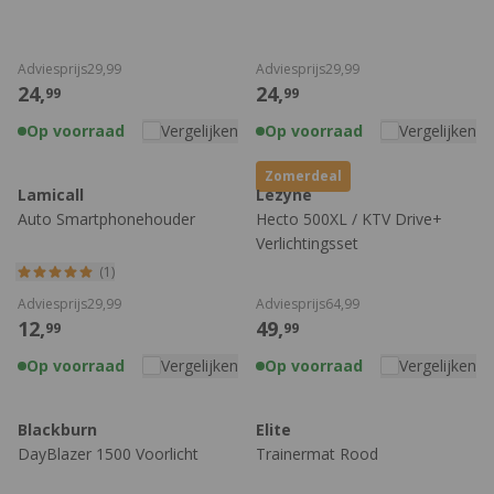
Adviesprijs
29,
99
Adviesprijs
29,
99
24,
24,
99
99
Op voorraad
Vergelijken
Op voorraad
Vergelijken
Zomerdeal
Lamicall
Lezyne
Auto Smartphonehouder
Hecto 500XL / KTV Drive+
Verlichtingsset
(1)
Adviesprijs
29,
99
Adviesprijs
64,
99
12,
49,
99
99
Op voorraad
Vergelijken
Op voorraad
Vergelijken
Blackburn
Elite
DayBlazer 1500 Voorlicht
Trainermat Rood