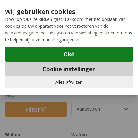
Ga naar de inhoud
Extra inruilkorting op jouw nieuwe fiets
›
Wij gebruiken cookies
Meer keuze, meer plezier
Door op ‘Oké’ te klikken gaat u akkoord met het opslaan van
cookies op uw apparaat voor het verbeteren van de
12GO Biking
websitenavigatie, het analyseren van websitegebruik en om ons
te helpen bij onze marketingprojecten.
Oké
Elektronica
Cookie instellingen
Fietselektronica aanbiedingen
Ontdek de beste aanbiedingen en korting op elektronica voor je
Alles afwijzen
fiets bij 12GO Biking! Hier vind je jouw nieuwe fietsnavigatie,
fietsverlichting, sporthorloge of fietstrainer in de aanbieding. De
Meer
acties in deze sale zijn tijdelijk dus profiteer nu het nog kan!
Filter
Bekijk snel:
Tijdelijke aanbiedingen
Wahoo
Wahoo