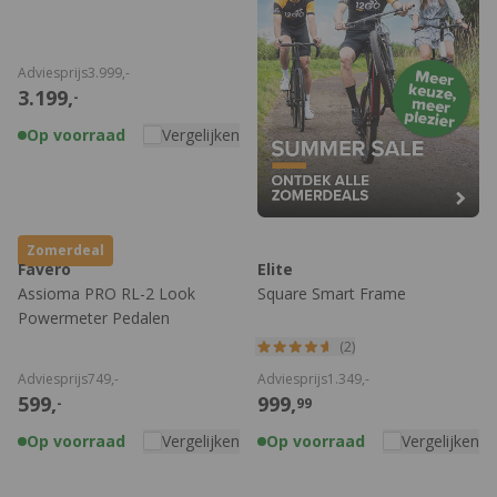
Adviesprijs
3.999,
-
3.199,
-
Op voorraad
Vergelijken
Zomerdeal
Favero
Elite
Assioma PRO RL-2 Look
Square Smart Frame
Powermeter Pedalen
(2)
Adviesprijs
749,
-
Adviesprijs
1.349,
-
599,
999,
-
99
Op voorraad
Vergelijken
Op voorraad
Vergelijken