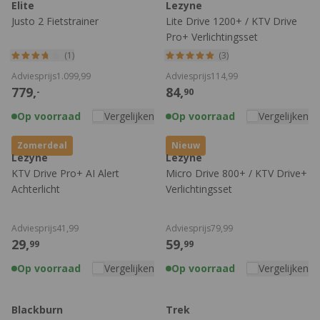
Elite
Lezyne
Justo 2 Fietstrainer
Lite Drive 1200+ / KTV Drive
Pro+ Verlichtingsset
(1)
(3)
Adviesprijs
1.099,
99
Adviesprijs
114,
99
779,
84,
-
90
Op voorraad
Vergelijken
Op voorraad
Vergelijken
Zomerdeal
Nieuw
Lezyne
Lezyne
KTV Drive Pro+ AI Alert
Micro Drive 800+ / KTV Drive+
Achterlicht
Verlichtingsset
Adviesprijs
41,
99
Adviesprijs
79,
99
29,
59,
99
99
Op voorraad
Vergelijken
Op voorraad
Vergelijken
Blackburn
Trek