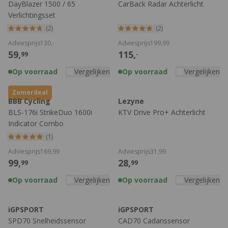
DayBlazer 1500 / 65
CarBack Radar Achterlicht
Verlichtingsset
(2)
(2)
Adviesprijs
130,
-
Adviesprijs
199,
99
59,
115,
99
-
Op voorraad
Vergelijken
Op voorraad
Vergelijken
Zomerdeal
BBB Cycling
Lezyne
BLS-176i StrikeDuo 1600i
KTV Drive Pro+ Achterlicht
Indicator Combo
Verlichtingsset
(1)
Adviesprijs
169,
99
Adviesprijs
31,
99
99,
28,
99
99
Op voorraad
Vergelijken
Op voorraad
Vergelijken
iGPSPORT
iGPSPORT
SPD70 Snelheidssensor
CAD70 Cadanssensor