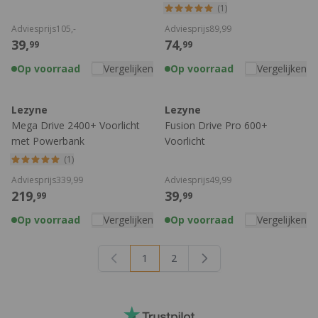
(1)
Adviesprijs
105,
-
Adviesprijs
89,
99
39,
74,
99
99
Op voorraad
Vergelijken
Op voorraad
Vergelijken
Lezyne
Lezyne
Mega Drive 2400+ Voorlicht
Fusion Drive Pro 600+
met Powerbank
Voorlicht
(1)
Adviesprijs
339,
99
Adviesprijs
49,
99
219,
39,
99
99
Op voorraad
Vergelijken
Op voorraad
Vergelijken
1
2
U lees momenteel pagina
Pagina