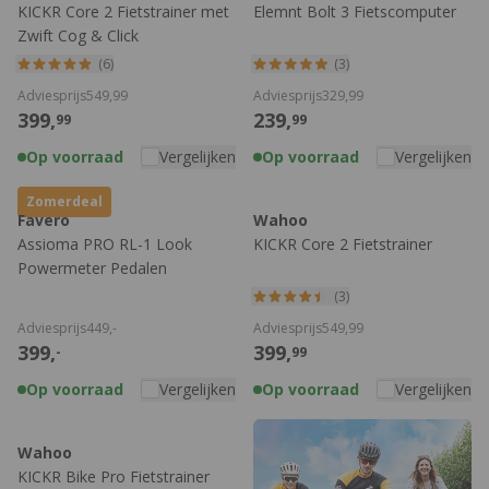
KICKR Core 2 Fietstrainer met
Elemnt Bolt 3 Fietscomputer
Zwift Cog & Click
(6)
(3)
Adviesprijs
549,
99
Adviesprijs
329,
99
399,
239,
99
99
Op voorraad
Vergelijken
Op voorraad
Vergelijken
Zomerdeal
Favero
Wahoo
Assioma PRO RL-1 Look
KICKR Core 2 Fietstrainer
Powermeter Pedalen
(3)
Adviesprijs
449,
-
Adviesprijs
549,
99
399,
399,
-
99
Op voorraad
Vergelijken
Op voorraad
Vergelijken
Wahoo
KICKR Bike Pro Fietstrainer