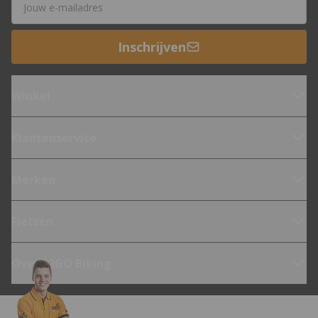
Inschrijven
Winkel
Klantenservice
Merken
Fietsen
Over 12GO Biking