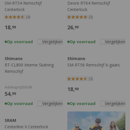
SM-RT54 Remschijf
Deore RT64 Remschijf
|
Shimano remschijven
|
140 mm
|
160 mm
|
180 mm
Centerlock
Centerlock
(4)
(3)
18,
26,
99
99
Op voorraad
Vergelijken
Op voorraad
Vergelijken
Shimano
Shimano
RT-CL800 Interne Sluitring
SM-RT56 Remschijf 6-gaats
Remschijf
(3)
Adviesprijs
59,
99
18,
99
54,
99
Op voorraad
Vergelijken
Op voorraad
Vergelijken
SRAM
Centerline X Centerlock