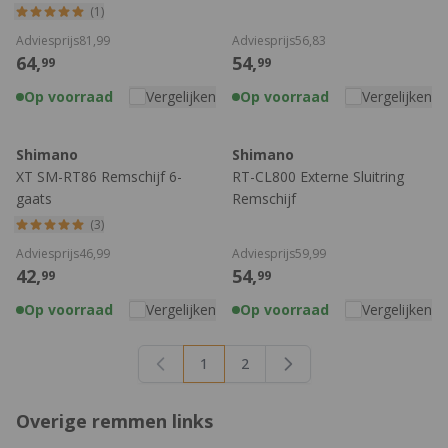
(1)
Adviesprijs
81,
99
Adviesprijs
56,
83
64,
54,
99
99
Op voorraad
Vergelijken
Op voorraad
Vergelijken
Shimano
Shimano
XT SM-RT86 Remschijf 6-
RT-CL800 Externe Sluitring
gaats
Remschijf
(3)
Adviesprijs
46,
99
Adviesprijs
59,
99
42,
54,
99
99
Op voorraad
Vergelijken
Op voorraad
Vergelijken
1
2
U lees momenteel pagina
Pagina
Overige remmen links