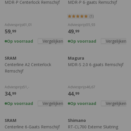
MDR-P Centerlock Remschijf
MDR-P 6-gaats Remschijf
(1)
Adviesprijs
61,
01
Adviesprijs
55,
93
59,
49,
99
99
Op voorraad
Vergelijken
Op voorraad
Vergelijken
SRAM
Magura
Centerline A2 Centerlock
MDR-S 2.0 6-gaats Remschijf
Remschijf
Adviesprijs
51,
-
Adviesprijs
46,
67
34,
44,
99
99
Op voorraad
Vergelijken
Op voorraad
Vergelijken
SRAM
Shimano
Centerline 6-Gaats Remschijf
RT-CL700 Externe Sluitring