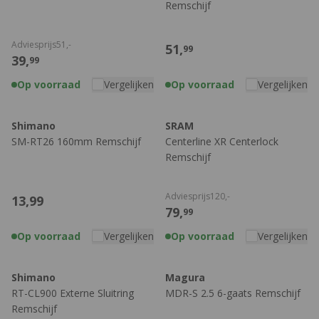
Remschijf
Adviesprijs
51,
-
51,
99
39,
99
Op voorraad
Vergelijken
Op voorraad
Vergelijken
Shimano
SRAM
SM-RT26 160mm Remschijf
Centerline XR Centerlock
Remschijf
Adviesprijs
120,
-
13,
99
79,
99
Op voorraad
Vergelijken
Op voorraad
Vergelijken
Shimano
Magura
RT-CL900 Externe Sluitring
MDR-S 2.5 6-gaats Remschijf
Remschijf