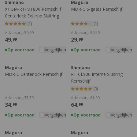
Shimano
Magura
XT SM-RT-MT800 Remschijf
MDR-C 6-gaats Remschijf
Centerlock Externe Sluitring
(1)
(1)
Adviesprijs
59,
99
Adviesprijs
30,
50
49,
29,
99
99
Op voorraad
Vergelijken
Op voorraad
Vergelijken
Magura
Shimano
MDR-C Centerlock Remschijf
RT-CL900 Interne Sluitring
Remschijf
(3)
Adviesprijs
35,
59
Adviesprijs
81,
99
34,
64,
99
99
Op voorraad
Vergelijken
Op voorraad
Vergelijken
Magura
Magura