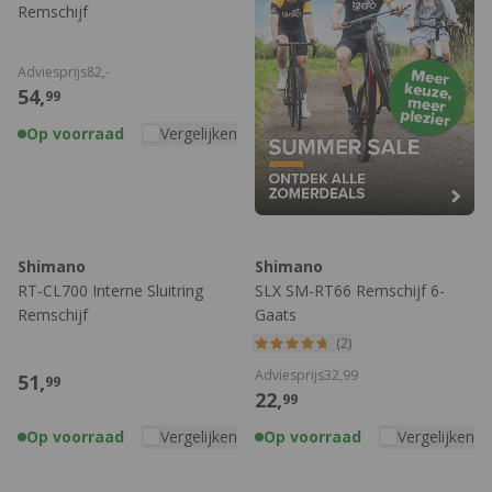
Remschijf
Adviesprijs
82,
-
54,
99
Op voorraad
Vergelijken
Shimano
Shimano
RT-CL700 Interne Sluitring
SLX SM-RT66 Remschijf 6-
Remschijf
Gaats
(2)
Adviesprijs
32,
99
51,
99
22,
99
Op voorraad
Vergelijken
Op voorraad
Vergelijken