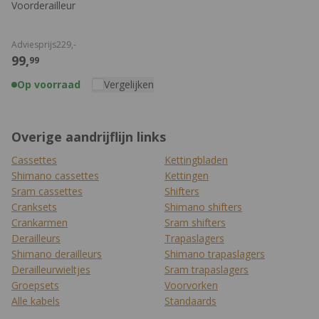
Voorderailleur
Adviesprijs
229,
-
99,
99
Op voorraad
Vergelijken
Overige aandrijflijn links
Cassettes
Kettingbladen
Shimano cassettes
Kettingen
Sram cassettes
Shifters
Cranksets
Shimano shifters
Crankarmen
Sram shifters
Derailleurs
Trapaslagers
Shimano derailleurs
Shimano trapaslagers
Derailleurwieltjes
Sram trapaslagers
Groepsets
Voorvorken
Alle kabels
Standaards