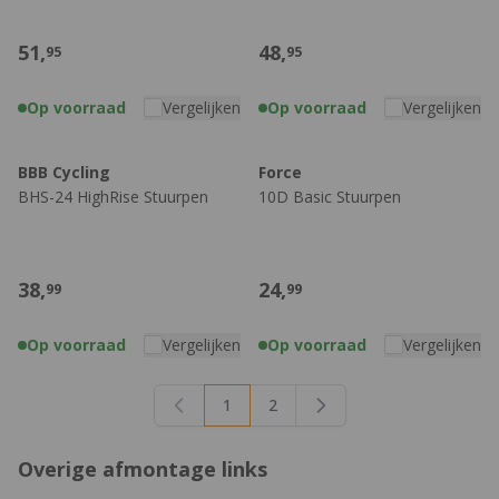
51,
48,
95
95
Op voorraad
Vergelijken
Op voorraad
Vergelijken
BBB Cycling
Force
BHS-24 HighRise Stuurpen
10D Basic Stuurpen
38,
24,
99
99
Op voorraad
Vergelijken
Op voorraad
Vergelijken
1
2
U lees momenteel pagina
Pagina
Overige afmontage links