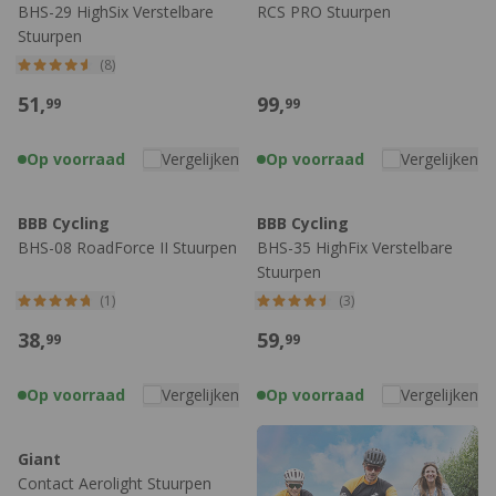
BHS-29 HighSix Verstelbare
RCS PRO Stuurpen
hebben.
Stuurpen
(8)
Bekijk direct:
BBB Cycling stuurpennen
|
Bontrager
stuurpennen
|
Ergotec stuurpennen
|
Syncros stuurpennen
51,
99,
99
99
Op voorraad
Vergelijken
Op voorraad
Vergelijken
BBB Cycling
BBB Cycling
BHS-08 RoadForce II Stuurpen
BHS-35 HighFix Verstelbare
Stuurpen
(1)
(3)
38,
59,
99
99
Op voorraad
Vergelijken
Op voorraad
Vergelijken
Giant
Contact Aerolight Stuurpen