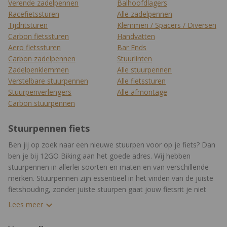
Verende zadelpennen
Balhoofdlagers
Racefietssturen
Alle zadelpennen
Tijdritsturen
Klemmen / Spacers / Diversen
Carbon fietssturen
Handvatten
Aero fietssturen
Bar Ends
Carbon zadelpennen
Stuurlinten
Zadelpenklemmen
Alle stuurpennen
Verstelbare stuurpennen
Alle fietssturen
Stuurpenverlengers
Alle afmontage
Carbon stuurpennen
Stuurpennen fiets
Ben jij op zoek naar een nieuwe stuurpen voor op je fiets? Dan
ben je bij 12GO Biking aan het goede adres. Wij hebben
stuurpennen in allerlei soorten en maten en van verschillende
merken. Stuurpennen zijn essentieel in het vinden van de juiste
fietshouding, zonder juiste stuurpen gaat jouw fietsrit je niet
zoveel plezier geven als dat je zou willen.
Lees meer