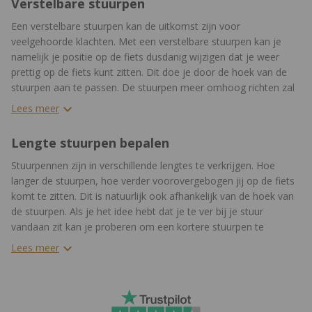
Verstelbare stuurpen
Een verstelbare stuurpen kan de uitkomst zijn voor
veelgehoorde klachten. Met een verstelbare stuurpen kan je
namelijk je positie op de fiets dusdanig wijzigen dat je weer
prettig op de fiets kunt zitten. Dit doe je door de hoek van de
stuurpen aan te passen. De stuurpen meer omhoog richten zal
betekenen dat je comfortabeler op de fiets zit. Als de stuurpen
Lees meer
meer naar beneden gericht is zal je een aggressievere houding
aannemen op de fiets.
Lengte stuurpen bepalen
Stuurpennen zijn in verschillende lengtes te verkrijgen. Hoe
langer de stuurpen, hoe verder voorovergebogen jij op de fiets
komt te zitten. Dit is natuurlijk ook afhankelijk van de hoek van
de stuurpen. Als je het idee hebt dat je te ver bij je stuur
vandaan zit kan je proberen om een kortere stuurpen te
monteren. Op deze manier kan jij de fiets helemaal aanpassen
Lees meer
zoals jij graag wilt.