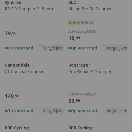
Syncros
XLC
RR 2.0 Stuurpen 31.8 mm
Ahead Pro SL Stuurpen
(1)
Adviesprijs
69,
95
79,
90
19,
99
Op voorraad
Vergelijken
Op voorraad
Vergelijken
Cannondale
Bontrager
C1 Conceal Stuurpen
Pro Blendr 7° Stuurpen
Adviesprijs
89,
99
149,
90
59,
99
Op voorraad
Vergelijken
Op voorraad
Vergelijken
BBB Cycling
BBB Cycling