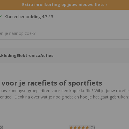
Extra inruilkorting op jouw nieuwe fiets
›
Klantenbeoordeling 4.7 / 5
skleding
Elektronica
Acties
 voor je racefiets of sportfiets
ouw zondagse groepsritten voor een kopje koffie? Wil je jouw racefiets 
sentieel. Denk na over wat je nodig hebt en hoe je het gaat gebruiken: 
dragen! Neem voor het beste advies contact op met onze klantenservi
(5)
(1)