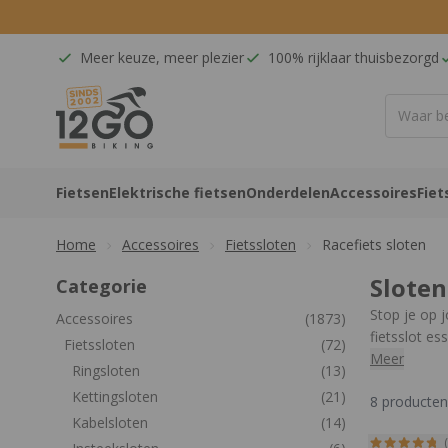
Ga naar de inhoud
Meer keuze, meer plezier
100% rijklaar thuisbezorgd
12GO Biking
Fietsen
Elektrische fietsen
Onderdelen
Accessoires
Fiet
Home
Accessoires
Fietssloten
Racefiets sloten
Sloten
Categorie
Stop je op j
Accessoires
(1873)
fietsslot es
Fietssloten
(72)
fiets moet 
Meer
Ringsloten
(13)
Kettingsloten
(21)
8
producten
Kabelsloten
(14)