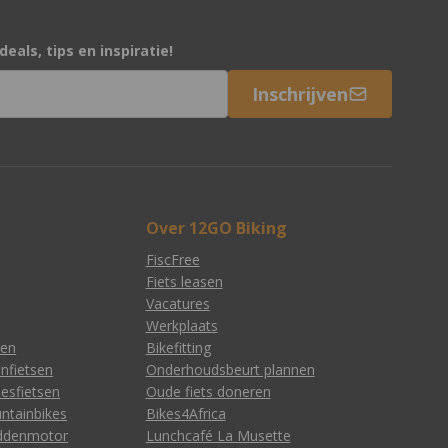
eals, tips en inspiratie!
Inschrijven
Over 12GO Biking
FiscFree
Fiets leasen
Vacatures
Werkplaats
sen
Bikefitting
enfietsen
Onderhoudsbeurt plannen
esfietsen
Oude fiets doneren
ntainbikes
Bikes4Africa
iddenmotor
Lunchcafé La Musette