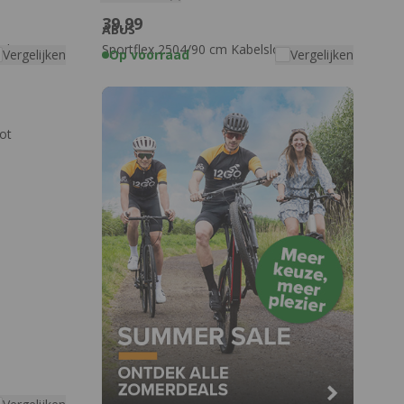
39,
99
ABUS
slot
Sportflex 2504/90 cm Kabelslot
Vergelijken
Op voorraad
Vergelijken
ot