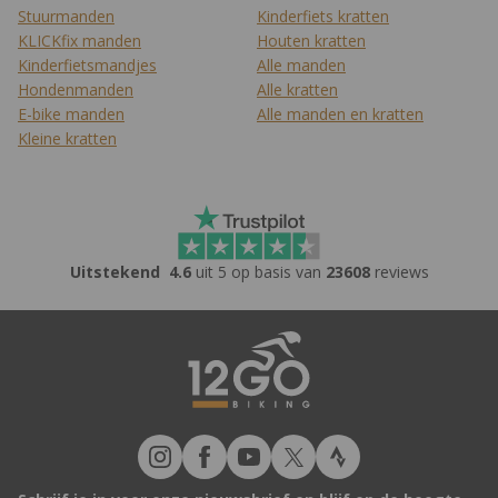
Stuurmanden
Kinderfiets kratten
KLICKfix manden
Houten kratten
Kinderfietsmandjes
Alle manden
Hondenmanden
Alle kratten
E-bike manden
Alle manden en kratten
Kleine kratten
Uitstekend
4.6
uit 5 op basis van
23608
reviews