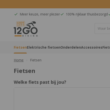
Ga naar de inhoud
Meer keuze, meer plezier
100% rijklaar thuisbezorgd
12GO Biking
Fietsen
Elektrische fietsen
Onderdelen
Accessoires
Fiet
Home
Fietsen
Fietsen
Welke fiets past bij jou?