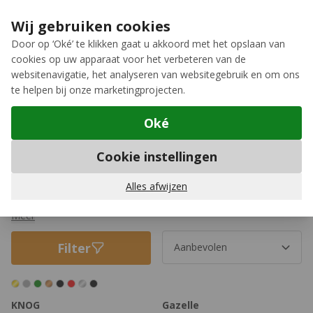
Ga naar de inhoud
Extra inruilkorting op jouw nieuwe fiets
›
Wij gebruiken cookies
Meer keuze, meer plezier
Door op ‘Oké’ te klikken gaat u akkoord met het opslaan van
cookies op uw apparaat voor het verbeteren van de
12GO Biking
websitenavigatie, het analyseren van websitegebruik en om ons
te helpen bij onze marketingprojecten.
Oké
Accessoires
Cookie instellingen
Overige accessoires
Kun je dat perfecte accessoire nog steeds niet vinden?
Alles afwijzen
Misschien vind je hier wel wat je zoekt: van jasbeschermers en
fietsbellen tot cadeaukaarten en zijwielen.
Meer
Filter
KNOG
Gazelle