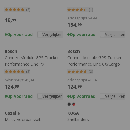
(2)
(1)
Adviesprijs
169,
99
19,
99
154,
99
Op voorraad
Vergelijken
Op voorraad
Vergelijken
Bosch
Bosch
ConnectModule GPS Tracker
ConnectModule GPS Tracker
Performance Line PX
Performance Line CX/Cargo
Line
(3)
(8)
Adviesprijs
141,
34
Adviesprijs
141,
34
124,
124,
99
99
Op voorraad
Vergelijken
Op voorraad
Vergelijken
Gazelle
KOGA
Makki Voorbankset
Snelbinders