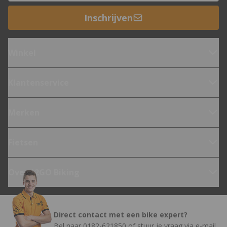
Inschrijven
Winkel
Klantenservice
Merken
Fietsen
Over 12GO Biking
Direct contact met een bike expert?
Bel naar
0182-621850
of stuur je vraag via
e-mail