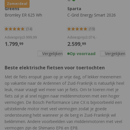
Zomerdeal
Greens
Sparta
Bromley ER 625 Wh
C-Grid Energy Smart 2026
(14)
(19)
Adviesprijs
3.999,
99
Adviesprijs
3.074,
-
1.799,
2.599,
99
99
Vergelijken
Op voorraad
Vergelijken
Beste elektrische fietsen voor toertochten
Met de fiets eropuit gaan op je vrije dag, of lekker meenemen
op vakantie naar de Ardennen of Zuid-Frankrijk is natuurlijk heel
leuk, maar vraagt wel meer van je fiets. Om te toeren met je
fiets zal je al snel nijgen naar middenmotoren met een hoger
vermogen. De Bosch Performance Line CX is bijvoorbeeld een
uitstekende motor met veel vermogen zodat je goede
ondersteuning hebt wanneer je de berg in Zuid-Frankrijk wil
beklimmen. Andere voorbeelden van middenmotoren met veel
vermogen zijn de Shimano EP6 en EP8.