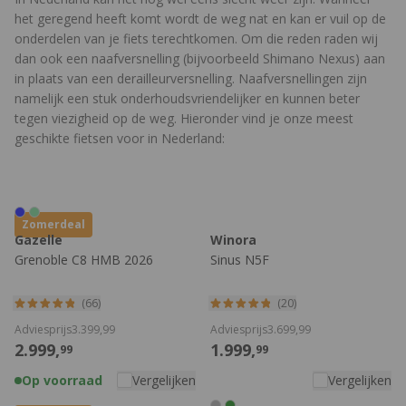
het geregend heeft komt wordt de weg nat en kan er vuil op de
onderdelen van je fiets terechtkomen. Om die reden raden wij
dan ook een naafversnelling (bijvoorbeeld Shimano Nexus) aan
in plaats van een derailleurversnelling. Naafversnellingen zijn
namelijk een stuk onderhoudsvriendelijker en kunnen beter
tegen viezigheid op de weg. Hieronder vind je onze meest
geschikte fietsen voor in Nederland:
Zomerdeal
Gazelle
Winora
Grenoble C8 HMB 2026
Sinus N5F
(66)
(20)
Adviesprijs
3.399,
99
Adviesprijs
3.699,
99
2.999,
1.999,
99
99
Op voorraad
Vergelijken
Vergelijken