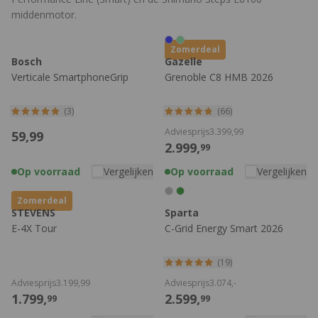
middenmotor.
Zomerdeal
Bosch
Gazelle
Verticale SmartphoneGrip
Grenoble C8 HMB 2026
(3)
(66)
Adviesprijs
3.399,
99
59,
99
2.999,
99
Op voorraad
Vergelijken
Op voorraad
Vergelijken
Zomerdeal
STEVENS
Sparta
E-4X Tour
C-Grid Energy Smart 2026
(19)
Adviesprijs
3.199,
99
Adviesprijs
3.074,
-
1.799,
2.599,
99
99