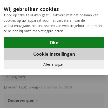
Ga naar de inhoud
Extra inruilkorting op jouw nieuwe fiets
›
Wij gebruiken cookies
Meer keuze, meer plezier
Door op ‘Oké’ te klikken gaat u akkoord met het opslaan van
cookies op uw apparaat voor het verbeteren van de
12GO Biking
websitenavigatie, het analyseren van websitegebruik en om ons
te helpen bij onze marketingprojecten.
Oké
Koopgidsen
Cookie instellingen
E-bike middenmotoren: de
belangrijkste merken vergeleken
Alles afwijzen
Koopgidsen
Jurre van 12GO Biking
-
December 17, 2024
Onderwerpen