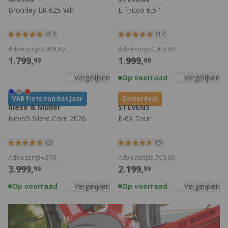
Bromley ER 625 Wh
E-Triton 6.5.1
(14)
(12)
Adviesprijs
3.999,
99
Adviesprijs
4.069,
99
1.799,
1.999,
99
99
Vergelijken
Op voorraad
Vergelijken
VAB Fiets van het Jaar
Zomerdeal
Riese & Müller
STEVENS
Nevo5 Silent Core 2026
E-6X Tour
(2)
(5)
Adviesprijs
4.379,
-
Adviesprijs
3.799,
99
3.999,
2.199,
99
99
Op voorraad
Vergelijken
Op voorraad
Vergelijken