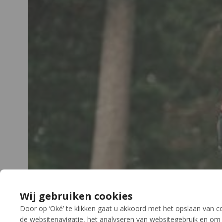
Wij gebruiken cookies
Door op ‘Oké’ te klikken gaat u akkoord met het opslaan van 
de websitenavigatie, het analyseren van websitegebruik en om 