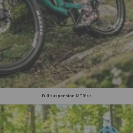
Full suspension MTB's
›