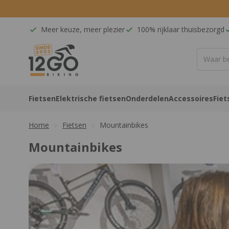
Ga naar de inhoud
Meer keuze, meer plezier
100% rijklaar thuisbezorgd
12GO Biking
Fietsen
Elektrische fietsen
Onderdelen
Accessoires
Fiet
Home
Fietsen
Mountainbikes
Mountainbikes