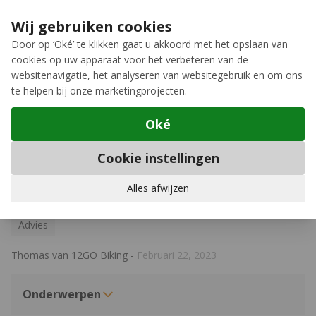
Ga naar de inhoud
Extra inruilkorting op jouw nieuwe fiets
›
Wij gebruiken cookies
Meer keuze, meer plezier
Door op ‘Oké’ te klikken gaat u akkoord met het opslaan van
cookies op uw apparaat voor het verbeteren van de
12GO Biking
websitenavigatie, het analyseren van websitegebruik en om ons
te helpen bij onze marketingprojecten.
Oké
Advies
Cookie instellingen
Mountainbike bandenspanning
bepalen
Alles afwijzen
Advies
Thomas van 12GO Biking
-
Februari 22, 2023
Onderwerpen