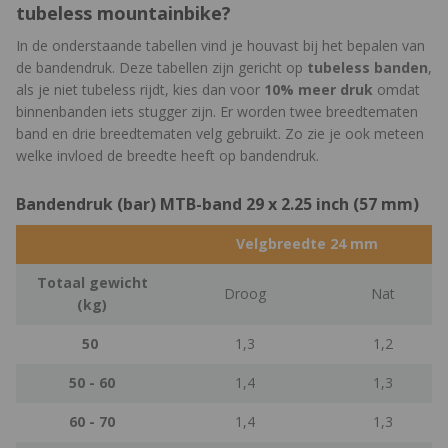
tubeless mountainbike?
In de onderstaande tabellen vind je houvast bij het bepalen van
de bandendruk. Deze tabellen zijn gericht op
tubeless banden
,
als je niet tubeless rijdt, kies dan voor
10% meer druk
omdat
binnenbanden iets stugger zijn. Er worden twee breedtematen
band en drie breedtematen velg gebruikt. Zo zie je ook meteen
welke invloed de breedte heeft op bandendruk.
Bandendruk (bar) MTB-band 29 x 2.25 inch (57 mm)
Velgbreedte 24 mm
Totaal gewicht
Droog
Nat
(kg)
50
1,3
1,2
50 - 60
1,4
1,3
60 - 70
1,4
1,3