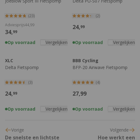
Joeblow Sport III Fietspomp
Delta PU-S07 Fietspomp
(23)
(2)
Adviesprijs
44,
99
24,
99
34,
99
Op voorraad
Vergelijken
Op voorraad
Vergelijken
XLC
BBB Cycling
Delta Fietspomp
BFP-20 Airwave Fietspomp
(3)
(4)
24,
27,
99
99
Op voorraad
Vergelijken
Op voorraad
Vergelijken
Vorige
Volgende
De snelste en lichtste
Hoe werkt een