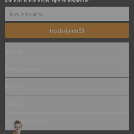
van exclusieve deals, tips en inspiratie!
E-mailadres
Inschrijven
Winkel
Klantenservice
Merken
Fietsen
Over 12GO Biking