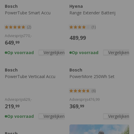
Bosch
Hyena
PowerTube Smart Accu
Range Extender Batterij
(2)
(1)
Adviesprijs
770,
-
489,
99
649,
99
Op voorraad
Vergelijken
Op voorraad
Vergelijken
Bosch
Bosch
PowerTube Verticaal Accu
PowerMore 250Wh Set
(6)
Adviesprijs
629,
-
Adviesprijs
476,
99
219,
369,
99
99
Op voorraad
Vergelijken
Vergelijken
Bosch