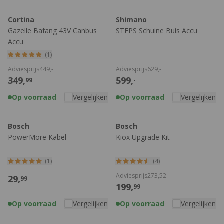
Cortina
Shimano
Gazelle Bafang 43V Canbus
STEPS Schuine Buis Accu
Accu
(1)
Adviesprijs
449,
-
Adviesprijs
629,
-
349,
599,
99
-
Op voorraad
Vergelijken
Op voorraad
Vergelijken
Bosch
Bosch
PowerMore Kabel
Kiox Upgrade Kit
(1)
(4)
Adviesprijs
273,
52
29,
99
199,
99
Op voorraad
Vergelijken
Op voorraad
Vergelijken