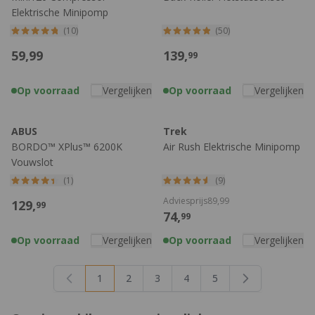
Elektrische Minipomp
(10)
(50)
59,
99
139,
99
Op voorraad
Vergelijken
Op voorraad
Vergelijken
ABUS
Trek
BORDO™ XPlus™ 6200K
Air Rush Elektrische Minipomp
Vouwslot
(1)
(9)
Adviesprijs
89,
99
129,
99
74,
99
Op voorraad
Vergelijken
Op voorraad
Vergelijken
1
2
3
4
5
U lees momenteel pagina
Pagina
Pagina
Pagina
Pagina