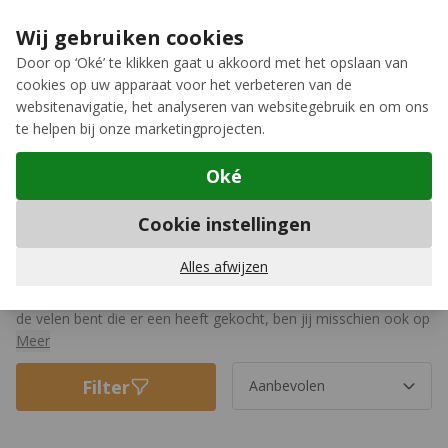
Ga naar de inhoud
Extra inruilkorting op jouw nieuwe fiets
›
Wij gebruiken cookies
Meer keuze, meer plezier
Door op ‘Oké’ te klikken gaat u akkoord met het opslaan van
cookies op uw apparaat voor het verbeteren van de
12GO Biking
websitenavigatie, het analyseren van websitegebruik en om ons
te helpen bij onze marketingprojecten.
Oké
Accessoires
Cookie instellingen
Accessoires voor elektrische
fietsen
Alles afwijzen
De markt van elektrische fietsen blijft groeien en als je een van
de velen bent die er een heeft gekocht, ben jij misschien ook op
zoek naar accessoires van topkwaliteit die erbij horen.
Meer
Filter