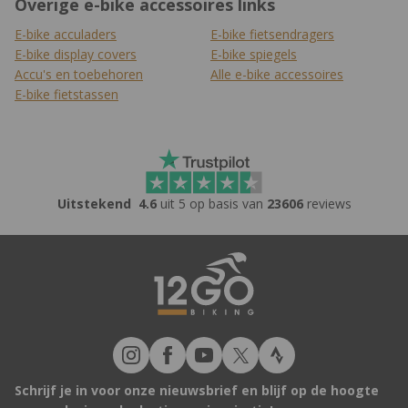
Overige e-bike accessoires links
E-bike acculaders
E-bike fietsendragers
E-bike display covers
E-bike spiegels
Accu's en toebehoren
Alle e-bike accessoires
E-bike fietstassen
Uitstekend
4.6
uit 5 op basis van
23606
reviews
Schrijf je in voor onze nieuwsbrief en blijf op de hoogte