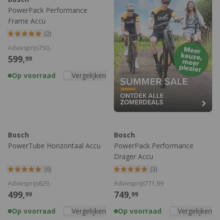
PowerPack Performance
Frame Accu
(2)
Adviesprijs
750,
-
599,
99
Op voorraad
Vergelijken
Bosch
Bosch
PowerTube Horizontaal Accu
PowerPack Performance
Drager Accu
(6)
(3)
Adviesprijs
629,
-
Adviesprijs
771,
99
499,
749,
99
99
Op voorraad
Vergelijken
Op voorraad
Vergelijken