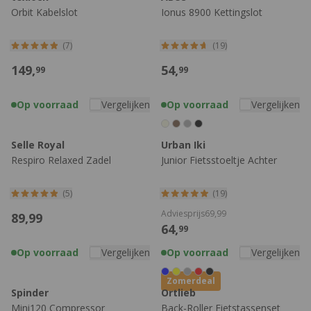
Orbit Kabelslot
Ionus 8900 Kettingslot
(7)
(19)
149,
54,
99
99
Op voorraad
Vergelijken
Op voorraad
Vergelijken
Selle Royal
Urban Iki
Respiro Relaxed Zadel
Junior Fietsstoeltje Achter
(5)
(19)
Adviesprijs
69,
99
89,
99
64,
99
Op voorraad
Vergelijken
Op voorraad
Vergelijken
Zomerdeal
Spinder
Ortlieb
Mini120 Compressor
Back-Roller Fietstassenset