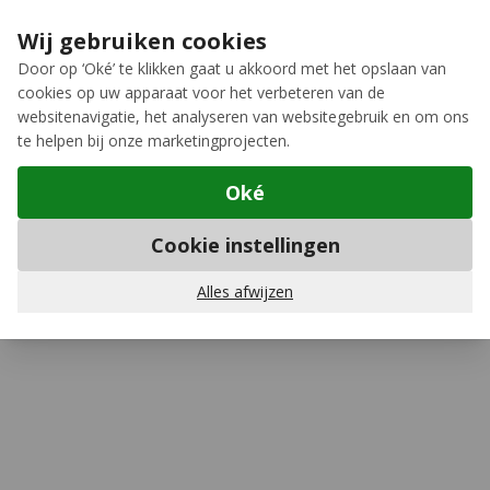
Ga naar de inhoud
Extra inruilkorting op jouw nieuwe fiets
›
Wij gebruiken cookies
Meer keuze, meer plezier
Door op ‘Oké’ te klikken gaat u akkoord met het opslaan van
cookies op uw apparaat voor het verbeteren van de
12GO Biking
websitenavigatie, het analyseren van websitegebruik en om ons
te helpen bij onze marketingprojecten.
Oké
Kabelsloten
Cookie instellingen
ABUS
Sportflex 2504/90 cm Kabelslot
(4)
Schrijf een review
Alles afwijzen