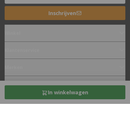
Inschrijven
Winkel
Klantenservice
Merken
Fietsen
In winkelwagen
Over 12GO Biking
Direct contact met een bike expert?