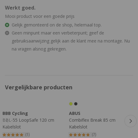
Werkt goed.
Mooi product voor een goede prijs
Gelijk gemonteerd on de shop, helemaal top.
Geen minpunt maar een verbeterpunt; geef de
gebruiksaanwijzing gelijk aan de klant mee na montage. Nu
na vragen alsnog gekregen.
Vergelijkbare producten
Druk om carrousel over te slaan
BBB Cycling
ABUS
BBL-55 LoopSafe 120 cm
Combiflex Break 85 cm
N
Kabelslot
Kabelslot
K
(1)
(7)