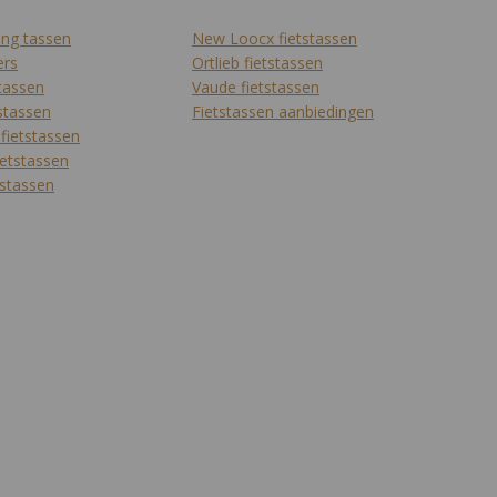
ing tassen
New Loocx fietstassen
ers
Ortlieb fietstassen
tassen
Vaude fietstassen
tstassen
Fietstassen aanbiedingen
 fietstassen
ietstassen
tstassen