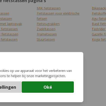
e fietstassen pagina's
MIK fietstassen
Bikepack
tassen
Fietstassen voor elektrische
Fietskoff
tstassen
fietsen
Agu fiets
 met laptopvak
Fietsrugzakken
Basil fie
 fietstassen
Zadeltassen
Fastrider
fietstassen
Frametassen
Gazelle f
 fietstassen
Stuurtassen
Koga fie
cookies op uw apparaat voor het verbeteren van
ons te helpen bij onze marketingprojecten.
ellingen
Oké