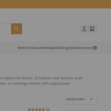
Winkel
Testbaan
Werkplaats
Blogs
Klantenservice
n tijdens het fietsen. Ze hebben vaak functies zoals
delen, en sommige hebben zelfs ingebouwde
e van alles is dat ze meestal genoeg andere vakken
odig hebt.
(2)