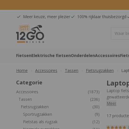
Ga naar de inhoud
Meer keuze, meer plezier
100% rijklaar thuisbezorgd
12GO Biking
Fietsen
Elektrische fietsen
Onderdelen
Accessoires
Fiet
Home
Accessoires
Tassen
Fietsrugzakken
Lap
Laptop
Categorie
Laptop fiet
Accessoires
(1873)
gewatteerde
Tassen
(236)
ophangsyste
Meer
Fietsrugzakken
(30)
hebben voor
Sportrugzakken
(9)
17
product
Fietstas als rugzak
(12)
Bekijk dire