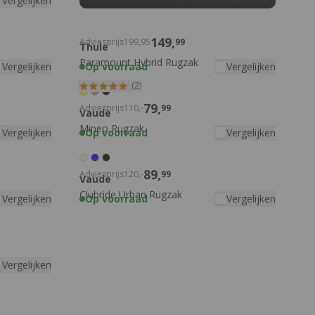
Vergelijken
149,
Adviesprijs
199,
95
99
Thule
Paramount Hybrid Rugzak
Vergelijken
Op voorraad
Vergelijken
(2)
79,
Adviesprijs
110,
-
99
Vaude
Mineo Rugzak
Vergelijken
Op voorraad
Vergelijken
89,
Adviesprijs
120,
-
99
Vaude
Clubride Urban Rugzak
Vergelijken
Op voorraad
Vergelijken
Vergelijken