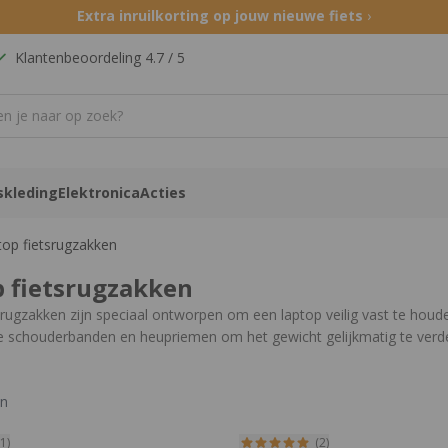
Extra inruilkorting op jouw nieuwe fiets
›
Klantenbeoordeling 4.7 / 5
skleding
Elektronica
Acties
top fietsrugzakken
 fietsrugzakken
srugzakken zijn speciaal ontworpen om een laptop veilig vast te houde
 schouderbanden en heupriemen om het gewicht gelijkmatig te ver
men om je laptop te beschermen tegen stoten en schokken. Het best
 al je andere benodigdheden, zodat je op pad kunt met alles wat je n
en
ct:
Waterdichte fietsrugzakken
(1)
(2)