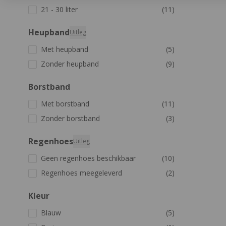
21 - 30 liter
(11)
Heupband
Uitleg
Met heupband
(5)
Zonder heupband
(9)
Borstband
Met borstband
(11)
Zonder borstband
(3)
Regenhoes
Uitleg
Geen regenhoes beschikbaar
(10)
Regenhoes meegeleverd
(2)
Kleur
Blauw
(5)