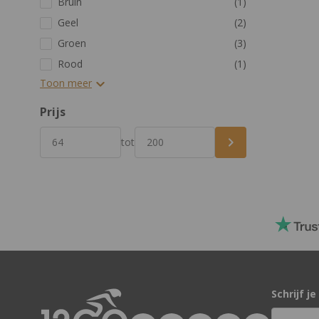
Bruin
(1)
Geel
(2)
Groen
(3)
Rood
(1)
Toon meer
Prijs
Vanaf
Tot
tot
Schrijf j
E-mailad