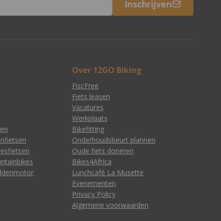
Inschrijven
Over 12GO Biking
FiscFree
Fiets leasen
Vacatures
Werkplaats
sen
Bikefitting
enfietsen
Onderhoudsbeurt plannen
esfietsen
Oude fiets doneren
ntainbikes
Bikes4Africa
iddenmotor
Lunchcafé La Musette
Evenementen
Privacy Policy
Algemene voorwaarden