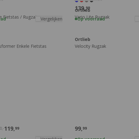
139,
99
Ortlieb
le Fietstas / Rugzak
Vario Lite Rugzak
aad
Vergelijken
Op voorraad
Ortlieb
former Enkele Fietstas
Velocity Rugzak
119,
99,
0,
-
99
99