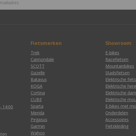
Fietsmerken
Showroom
Trek
E-bikes
Cannondale
Racefietsen
SCOTT
Mountainbikes
Gazelle
Stadsfietsen
Batavus
Elektrische fiet
KOGA
Elektrische her
Cortina
Elektrische dam
CUBE
Elektrische mou
Sparta
E-bikes met m
- 14:00
Merida
Onderdelen
Pegasus
Accessoires
Garmin
Fietskleding
Wahoo
sten