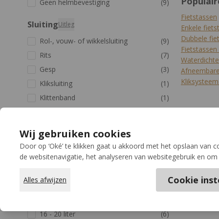
Populair
Geen helmbevestiging
(9)
Fietstassen
Sluiting
Uitleg
Enkele fiets
Dubbele fie
Rol-, vouw- of wikkelsluiting
(9)
Fietstassen
Rits
(7)
Waterdichte
Gesp
(3)
Afneembare 
Kliksysteem
Kliksluiting
(1)
Klittenband
(1)
Toon meer
Waterbestendigheid
Wij gebruiken cookies
Door op ‘Oké’ te klikken gaat u akkoord met het opslaan van 
Waterafstotend - Lichte regen
(1)
de websitenavigatie, het analyseren van websitegebruik en om 
Waterdicht - Hevige regen
(13)
Cookie inst
Alles afwijzen
Inhoud
Uitleg
11 - 15 liter
(1)
16 - 20 liter
(6)