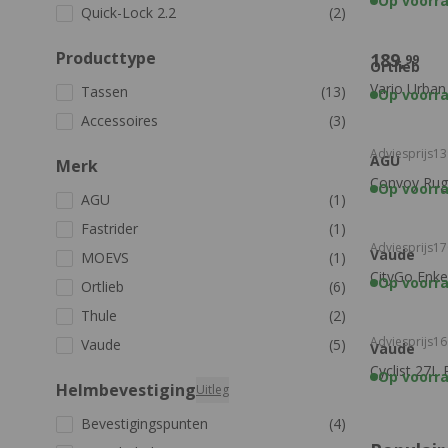
Op voorr
Quick-Lock 2.2
(2)
Producttype
189,
99
Ortlieb
Vario Urban
Tassen
(13)
Op voorr
Accessoires
(3)
Adviesprijs
13
AGU
Merk
Convoy Rug
Op voorr
AGU
(1)
Fastrider
(1)
Adviesprijs
17
Vaude
MOEVS
(1)
CityGo Enke
Op voorr
Ortlieb
(6)
Thule
(2)
Adviesprijs
16
Vaude
(5)
Vaude
Cyclist 27L
Op voorr
Helmbevestiging
Uitleg
Bevestigingspunten
(4)