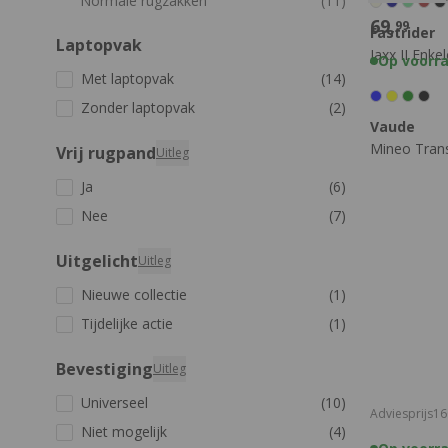
Normale rugzakken
(11)
69,
99
Fastrider
Laptopvak
Jaxx II Enke
Op voorr
Met laptopvak
(14)
Zonder laptopvak
(2)
Vaude
Mineo Trans
Vrij rugpand
Uitleg
Ja
(6)
Nee
(7)
Uitgelicht
Uitleg
Nieuwe collectie
(1)
Tijdelijke actie
(1)
Bevestiging
Uitleg
Universeel
(10)
Adviesprijs
16
Niet mogelijk
(4)