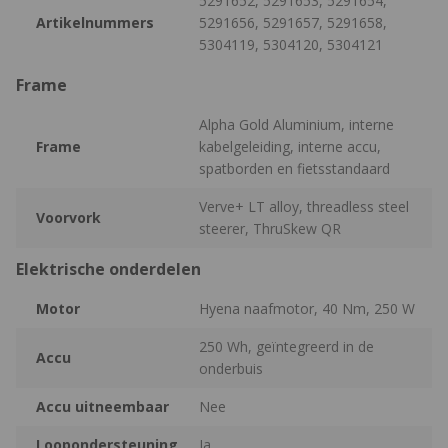
5291652, 5291653, 5291654,
Artikelnummers
5291656, 5291657, 5291658,
5304119, 5304120, 5304121
Frame
Alpha Gold Aluminium, interne
Frame
kabelgeleiding, interne accu,
spatborden en fietsstandaard
Verve+ LT alloy, threadless steel
Voorvork
steerer, ThruSkew QR
Elektrische onderdelen
Motor
Hyena naafmotor, 40 Nm, 250 W
250 Wh, geïntegreerd in de
Accu
onderbuis
Accu uitneembaar
Nee
Loopondersteuning
Ja