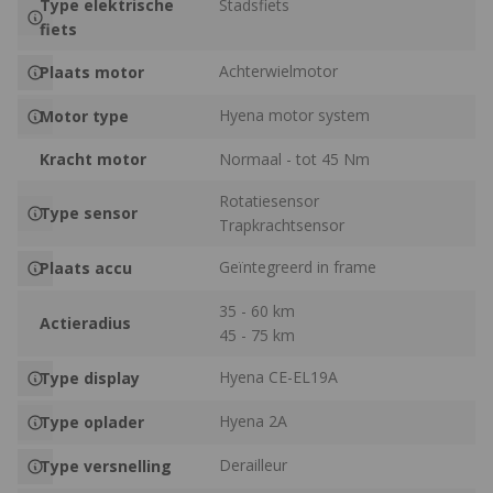
Type elektrische
Stadsfiets
fiets
Achterwielmotor
Plaats motor
Hyena motor system
Motor type
Kracht motor
Normaal - tot 45 Nm
Rotatiesensor
Type sensor
Trapkrachtsensor
Geïntegreerd in frame
Plaats accu
35 - 60 km
Actieradius
45 - 75 km
Hyena CE-EL19A
Type display
Hyena 2A
Type oplader
Derailleur
Type versnelling