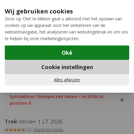
Ga naar de inhoud
Extra inruilkorting op jouw nieuwe fiets
›
Wij gebruiken cookies
Meer keuze, meer plezier
Door op ‘Oké’ te klikken gaat u akkoord met het opslaan van
cookies op uw apparaat voor het verbeteren van de
12GO Biking
websitenavigatie, het analyseren van websitegebruik en om ons
te helpen bij onze marketingprojecten.
Oké
Elektrische fietsen
Cookie instellingen
429
Alles afwijzen
SyntaxError: Unexpected token < in JSON at
position 0
Trek
Verve+ 1 LT 2026
(1)
Schrijf een review