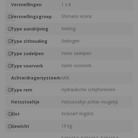
Versnellingen
1 x 8
Shimano Acera
Versnellingsgroep
Ketting
Type aandrijving
Gebogen
Type zithouding
Vaste zadelpen
Type zadelpen
Vaste voorvork
Type voorvork
Achterdragersysteem
MIK
Hydraulische schijfremmen
Type rem
Fietsstoeltje
Fietsstoeltje achter mogelijk
Inclusief ringslot
Slot
19 kg
Gewicht