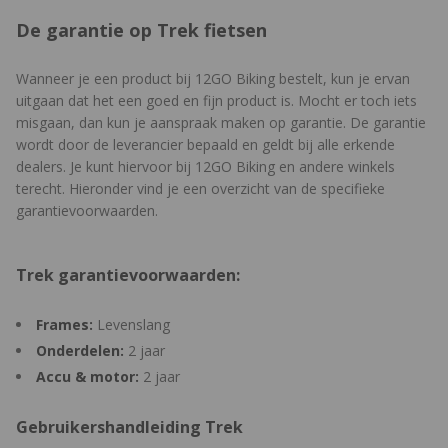
Met de Trek Central App, speciaal voor Trek fietsen, haal je
De garantie op Trek fietsen
meer uit je fietservaring. Deze gebruiksvriendelijke app geeft je
een duidelijk overzicht van je ritgegevens, routes en prestaties.
Je kunt gemakkelijk zien hoeveel kilometers je hebt gefietst, wat
Wanneer je een product bij 12GO Biking bestelt, kun je ervan
je gemiddelde snelheid is en andere belangrijke informatie.
uitgaan dat het een goed en fijn product is. Mocht er toch iets
Daarnaast kun je met de Trek Central App de instellingen van je
misgaan, dan kun je aanspraak maken op garantie. De garantie
fiets aanpassen, zoals de ondersteuning en rijmodi.
wordt door de leverancier bepaald en geldt bij alle erkende
dealers. Je kunt hiervoor bij 12GO Biking en andere winkels
Op de afbeeldingen is geen ringslot te zien, maar deze wordt
terecht. Hieronder vind je een overzicht van de specifieke
wel meegeleverd. Zie de specificaties voor het slot dat op de
garantievoorwaarden.
fiets zit.
Trek garantievoorwaarden:
Frames:
Levenslang
Onderdelen:
2 jaar
Accu & motor:
2 jaar
Gebruikershandleiding Trek