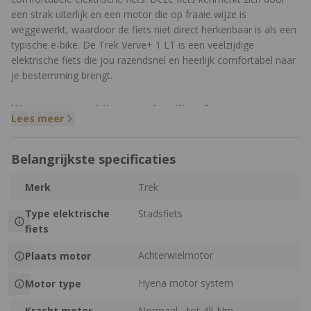
een strak uiterlijk en een motor die op fraaie wijze is
weggewerkt, waardoor de fiets niet direct herkenbaar is als een
typische e-bike. De Trek Verve+ 1 LT is een veelzijdige
elektrische fiets die jou razendsnel en heerlijk comfortabel naar
je bestemming brengt.
Waarom een e-bike met derailleur?
Lees meer
Een derailleurversnelling trapt lichter en soepeler. Dankzij het
lage gewicht en de efficiënte aandrijving verbruikt je motor
Belangrijkste specificaties
minder energie. Ook heb je met een derailleurversnelling een
groot schakelbereik met veel tussenstapjes waardoor je altijd
Merk
Trek
het juiste verzet kiest. Meer weten en tips krijgen over het slim
en duurzaam gebruiken van een derailleur op je e-bike? Lees
Type elektrische
Stadsfiets
dan ons
blog over e-bike versnellingen
. Onderhoud is eenvoudig:
fiets
houd de ketting schoon en gesmeerd, en laat je fiets jaarlijks
controleren. Lees hier meer over het
onderhouden van een
Achterwielmotor
Plaats motor
derailleur e-bike
.
Hyena motor system
Motor type
Wat maakt de Trek Verve+ 1 LT uniek?
Kracht motor
Normaal - tot 45 Nm