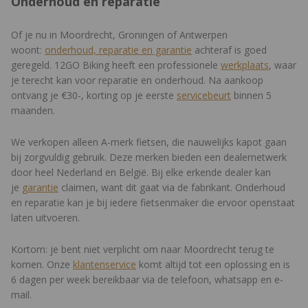
Onderhoud en reparatie
Simpele maatvoering
Of je nu in Moordrecht, Groningen of Antwerpen
De Trek Verve+ 1 LT heeft een ruimere maatvoering dan de
woont:
onderhoud, reparatie en garantie
achteraf is goed
gemiddelde e-bike. Dat betekent dat één framemaat geschikt is
geregeld. 12GO Biking heeft een professionele
werkplaats
, waar
voor een ruimer bereik van lichaamslengtes en dat komt
je terecht kan voor reparatie en onderhoud. Na aankoop
doordat je veel kunt verstelellen aan de fiets, zoals de stuur- en
ontvang je €30-, korting op je eerste
servicebeurt
binnen 5
zadelpennen. Zo kies je dus altijd het perfecte frame en is de
maanden.
fiets door meerdere gezinsleden te gebruiken.
We verkopen alleen A-merk fietsen, die nauwelijks kapot gaan
Shimano Acera versnellingen en Tektro
bij zorgvuldig gebruik. Deze merken bieden een dealernetwerk
door heel Nederland en België. Bij elke erkende dealer kan
hydraulische remmen
je
garantie
claimen, want dit gaat via de fabrikant. Onderhoud
De elektrische fiets is uitgerust met een 8-speed
en reparatie kan je bij iedere fietsenmaker die ervoor openstaat
derailleurversnelling zodat het schakelen soepel in zijn werk zal
laten uitvoeren.
gaan. Daarnaast is de fiets voorzien van hydraulische
schijfremmen van Tektro die goed te doseren zijn en krachtig
Kortom: je bent niet verplicht om naar Moordrecht terug te
remmen in alle weersomstandigheden.
komen. Onze
klantenservice
komt altijd tot een oplossing en is
6 dagen per week bereikbaar via de telefoon, whatsapp en e-
Verbeter je rit met de Trek Central App
mail.