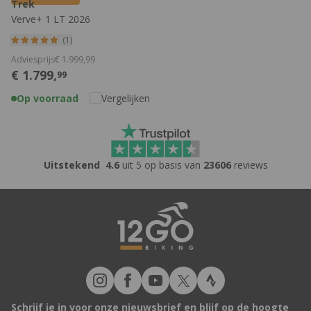
Trek
Verve+ 1 LT 2026
(1)
Adviesprijs
€
1.999,
99
€
1.799,
99
Op voorraad
Vergelijken
Uitstekend
4.6
uit 5 op basis van
23606
reviews
Schrijf je in voor onze nieuwsbrief en blijf op de hoogte