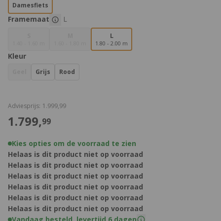
Damesfiets
Framemaat
L
S
M
L
1.40 - 1.60 m
1.60 - 1.80 m
1.80 - 2.00 m
Kleur
Geel
Grijs
Rood
€
Adviesprijs:
1.999,
99
€
1.799,
99
Kies opties om de voorraad te zien
Helaas is dit product niet op voorraad
Helaas is dit product niet op voorraad
Helaas is dit product niet op voorraad
Helaas is dit product niet op voorraad
Helaas is dit product niet op voorraad
Helaas is dit product niet op voorraad
Vandaag besteld, levertijd 6 dagen