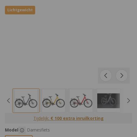
Lichtgewicht
Tijdelijk:
€ 100 extra inruilkorting
Product Opties:
Model
Damesfiets