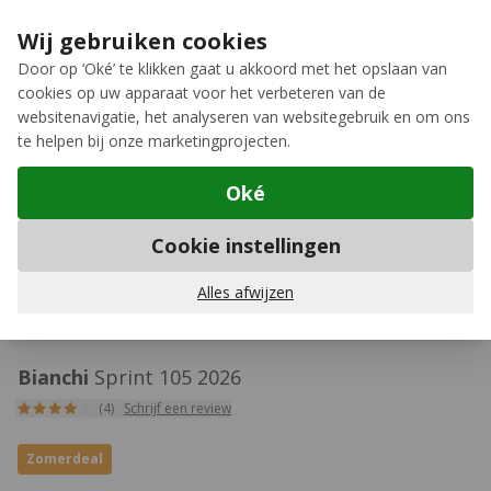
Ga naar de inhoud
Extra inruilkorting op jouw nieuwe fiets
›
Wij gebruiken cookies
Meer keuze, meer plezier
Door op ‘Oké’ te klikken gaat u akkoord met het opslaan van
cookies op uw apparaat voor het verbeteren van de
12GO Biking
websitenavigatie, het analyseren van websitegebruik en om ons
te helpen bij onze marketingprojecten.
Oké
Carbon racefietsen
Cookie instellingen
SyntaxError: Unexpected token < in JSON at
Alles afwijzen
position 0
Bianchi
Sprint 105 2026
(4)
Schrijf een review
Zomerdeal