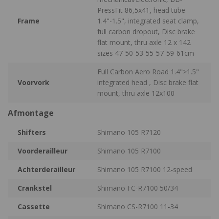
PressFit 86,5x41, head tube
Frame
1.4"-1.5", integrated seat clamp,
full carbon dropout, Disc brake
flat mount, thru axle 12 x 142
sizes 47-50-53-55-57-59-61cm
Full Carbon Aero Road 1.4">1.5"
Voorvork
integrated head , Disc brake flat
mount, thru axle 12x100
Afmontage
Shifters
Shimano 105 R7120
Voorderailleur
Shimano 105 R7100
Achterderailleur
Shimano 105 R7100 12-speed
Crankstel
Shimano FC-R7100 50/34
Cassette
Shimano CS-R7100 11-34