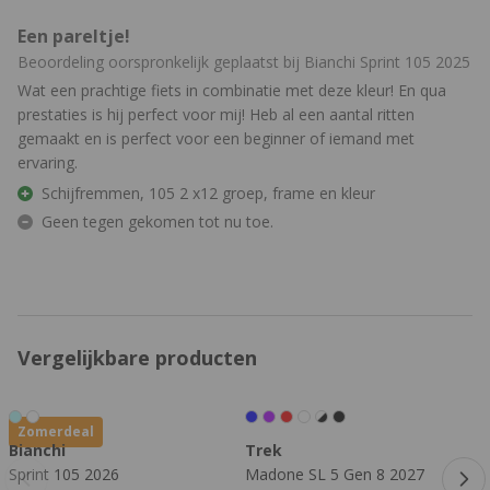
Een pareltje!
Beoordeling oorspronkelijk geplaatst bij Bianchi Sprint 105 2025
Wat een prachtige fiets in combinatie met deze kleur! En qua
prestaties is hij perfect voor mij! Heb al een aantal ritten
gemaakt en is perfect voor een beginner of iemand met
ervaring.
Schijfremmen, 105 2 x12 groep, frame en kleur
Geen tegen gekomen tot nu toe.
Vergelijkbare producten
Druk om carrousel over te slaan
Zomerdeal
Bianchi
Trek
Sprint 105 2026
Madone SL 5 Gen 8 2027
I