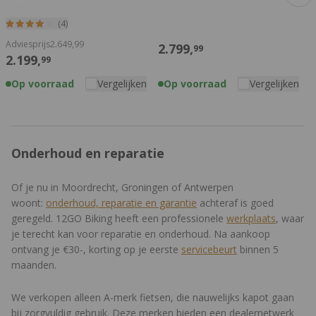
(4)
Adviesprijs
2.649,
99
A
2.799,
99
2.199,
99
Op voorraad
Vergelijken
Op voorraad
Vergelijken
Onderhoud en reparatie
Of je nu in Moordrecht, Groningen of Antwerpen
woont:
onderhoud, reparatie en garantie
achteraf is goed
geregeld. 12GO Biking heeft een professionele
werkplaats
, waar
je terecht kan voor reparatie en onderhoud. Na aankoop
ontvang je €30-, korting op je eerste
servicebeurt
binnen 5
maanden.
We verkopen alleen A-merk fietsen, die nauwelijks kapot gaan
bij zorgvuldig gebruik. Deze merken bieden een dealernetwerk