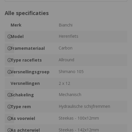
Alle specificaties
Merk
Bianchi
Herenfiets
Model
Carbon
Framemateriaal
Allround
Type racefiets
Shimano 105
Versnellingsgroep
Versnellingen
2 x 12
Mechanisch
Schakeling
Hydraulische schijfremmen
Type rem
Steekas - 100x12mm
As voorwiel
Steekas - 142x12mm
As achterwiel