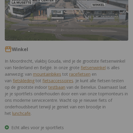
Winkel
In Moordrecht, vlakbij Gouda, vind je de grootste fietsenwinkel
van Nederland en België. In onze grote
fietsenwinkel
is alles
aanwezig: van
mountainbikes
tot
racefietsen
en
van
fietskleding
tot
fietsaccessoires
. Je kunt alle fietsen testen
op de grootste indoor
testbaan
van de Benelux. Daarnaast laat
je je sportfiets onderhouden door een van onze topmonteurs in
ons moderne servicecentre. Wacht op je nieuwe fiets of
onderhoudsbeurt terwijl je geniet van een broodje in
het
lunchcafe
.
Echt alles voor je sportfiets