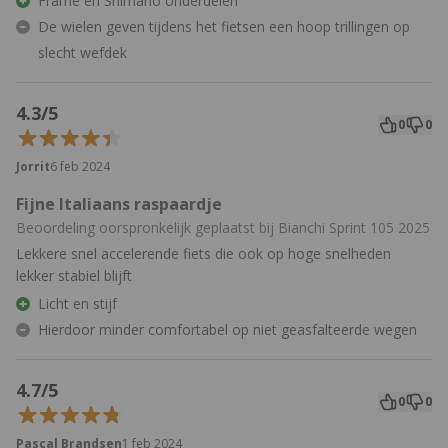
Frame en Shimano onderdelen
De wielen geven tijdens het fietsen een hoop trillingen op
slecht wefdek
4.3/5
0
0
Jorrit
6 feb 2024
Fijne Italiaans raspaardje
Beoordeling oorspronkelijk geplaatst bij Bianchi Sprint 105 2025
Lekkere snel accelerende fiets die ook op hoge snelheden
lekker stabiel blijft
Licht en stijf
Hierdoor minder comfortabel op niet geasfalteerde wegen
4.7/5
0
0
Pascal Brandsen
1 feb 2024