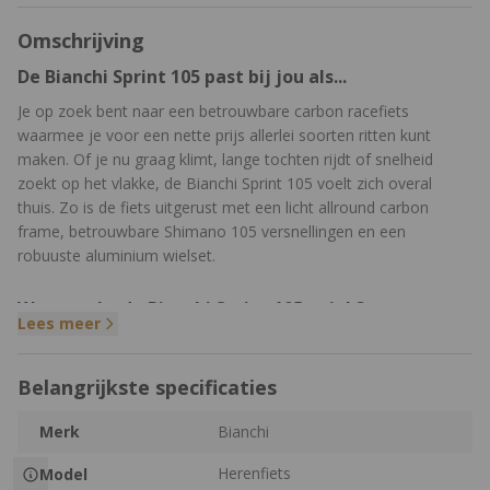
Omschrijving
De Bianchi Sprint 105 past bij jou als...
Je op zoek bent naar een betrouwbare carbon racefiets
waarmee je voor een nette prijs allerlei soorten ritten kunt
maken. Of je nu graag klimt, lange tochten rijdt of snelheid
zoekt op het vlakke, de Bianchi Sprint 105 voelt zich overal
thuis. Zo is de fiets uitgerust met een licht allround carbon
frame, betrouwbare Shimano 105 versnellingen en een
robuuste aluminium wielset.
Wat maakt de Bianchi Sprint 105 uniek?
Lees meer
De Bianchi Sprint 105 is ontworpen met een carbon frame en
voorvork. Dit houdt het gewicht laag en maakt de fiets stijver
Belangrijkste specificaties
dan een aluminium racefiets, waardoor je makkelijker snelheid
maakt en met meer controle door bochten stuurt. De robuuste
Merk
Bianchi
aluminium wielen zijn wel wat zwaarder, maar bieden stabiliteit
en betrouwbaarheid, en dragen bij aan de nette totaalprijs van
Herenfiets
Model
de fiets. Ze zijn ideaal voor recreatief gebruik en trainingsritten,