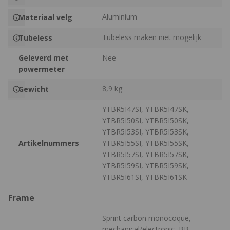
Aluminium
Materiaal velg
Tubeless maken niet mogelijk
Tubeless
Geleverd met
Nee
powermeter
8,9 kg
Gewicht
YTBR5I47SI, YTBR5I47SK,
YTBR5I50SI, YTBR5I50SK,
YTBR5I53SI, YTBR5I53SK,
Artikelnummers
YTBR5I55SI, YTBR5I55SK,
YTBR5I57SI, YTBR5I57SK,
YTBR5I59SI, YTBR5I59SK,
YTBR5I61SI, YTBR5I61SK
Frame
Sprint carbon monocoque,
mechanical/electronic, BB-