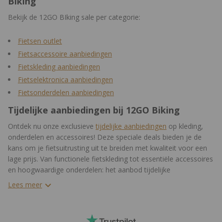
Biking
Bekijk de 12GO BIking sale per categorie:
Fietsen outlet
Fietsaccessoire aanbiedingen
Fietskleding aanbiedingen
Fietselektronica aanbiedingen
Fietsonderdelen aanbiedingen
Tijdelijke aanbiedingen bij 12GO Biking
Ontdek nu onze exclusieve
tijdelijke aanbiedingen
op kleding,
onderdelen en accessoires! Deze speciale deals bieden je de
kans om je fietsuitrusting uit te breiden met kwaliteit voor een
lage prijs. Van functionele fietskleding tot essentiële accessoires
en hoogwaardige onderdelen: het aanbod tijdelijke
aanbiedingen is divers maar ook constant in beweging. We
Lees meer
vernieuwen regelmatig de aanbiedingen, zodat je telkens weer
nieuwe en nieuwe aanbiedingen kunt ontdekken.