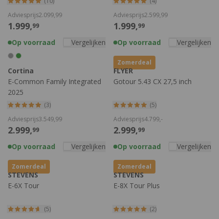
(10)
(4)
Adviesprijs
2.099,
99
Adviesprijs
2.599,
99
1.999,
1.999,
99
99
Op voorraad
Vergelijken
Op voorraad
Vergelijken
Zomerdeal
Cortina
FLYER
E-Common Family Integrated
Gotour 5.43 CX 27,5 inch
2025
(3)
(5)
Adviesprijs
3.549,
99
Adviesprijs
4.799,
-
2.999,
2.999,
99
99
Op voorraad
Vergelijken
Op voorraad
Vergelijken
Zomerdeal
Zomerdeal
STEVENS
STEVENS
E-6X Tour
E-8X Tour Plus
(5)
(2)