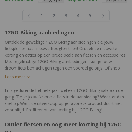
1
2
3
4
5
U lees momenteel pagina
Pagina
Pagina
Pagina
Pagina
12GO Biking aanbiedingen
Ontdek de geweldige 12GO Biking aanbiedingen die jouw
fietsplezier naar nieuwe hoogten tillen! Ontdek de nieuwste
korting en acties op een breed scala aan fietsen en accessoires.
Met regelmatige 12GO Biking aanbiedingen, kun je jouw
droomfiets bemachtigen tegen een voordelige prijs. Of shop
relatief goedkoop je favoriete accessoires en fietskleding bij
Lees meer
12GO Biking.
Er is gedurende het hele jaar wel een 12GO Biking sale aan de
gang. Zie je jouw favoriete fiets in de aanbieding? Wees er dan
snel bij. Want de uitverkoop op je favoriete product duurt niet
voor altijd. Profiteer nu van korting bij 12GO Biking!
Outlet fietsen en nog meer korting bij 12GO