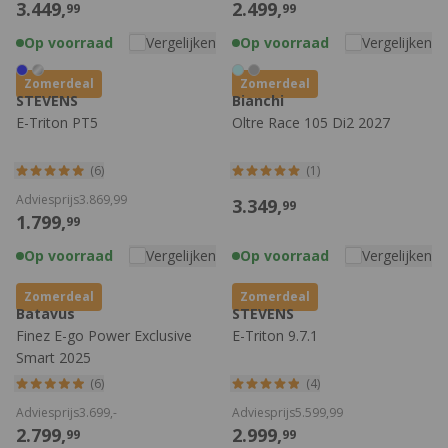
3.449,
2.499,
99
99
Op voorraad
Vergelijken
Op voorraad
Vergelijken
Zomerdeal
Zomerdeal
STEVENS
Bianchi
E-Triton PT5
Oltre Race 105 Di2 2027
(6)
(1)
Adviesprijs
3.869,
99
3.349,
99
1.799,
99
Op voorraad
Vergelijken
Op voorraad
Vergelijken
Zomerdeal
Zomerdeal
Batavus
STEVENS
Finez E-go Power Exclusive
E-Triton 9.7.1
Smart 2025
(6)
(4)
Adviesprijs
3.699,
-
Adviesprijs
5.599,
99
2.799,
2.999,
99
99