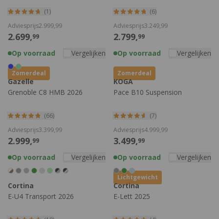
(1)
(6)
Adviesprijs
2.999,
99
Adviesprijs
3.249,
99
2.699,
2.799,
99
99
Op voorraad
Vergelijken
Op voorraad
Vergelijken
Zomerdeal
Zomerdeal
Gazelle
KOGA
Grenoble C8 HMB 2026
Pace B10 Suspension
(66)
(7)
Adviesprijs
3.399,
99
Adviesprijs
4.999,
99
2.999,
3.499,
99
99
Op voorraad
Vergelijken
Op voorraad
Vergelijken
Lichtgewicht
Cortina
Cortina
E-U4 Transport 2026
E-Lett 2025