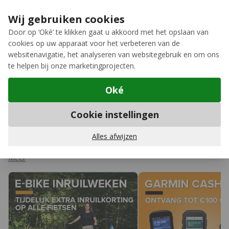
Ga naar de inhoud
Extra inruilkorting op jouw nieuwe fiets
›
Wij gebruiken cookies
Meer keuze, meer plezier
Door op ‘Oké’ te klikken gaat u akkoord met het opslaan van
cookies op uw apparaat voor het verbeteren van de
12GO Biking
websitenavigatie, het analyseren van websitegebruik en om ons
te helpen bij onze marketingprojecten.
Oké
Home
Cookie instellingen
Aanbiedingen
Een fiets kopen doe je niet elke dag, dus moet de deal wel goed
Alles afwijzen
zijn. Op deze pagina zetten we onze actuele fietsacties voor je
op een rij, van scherpe kortingen tot leuke extra's bij jouw
Meer
favoriete model. Twijfel je nog? Onze fietsspecialisten denken
graag met je mee. Neem
contact
met ons op of kom langs in
de
winkel
.