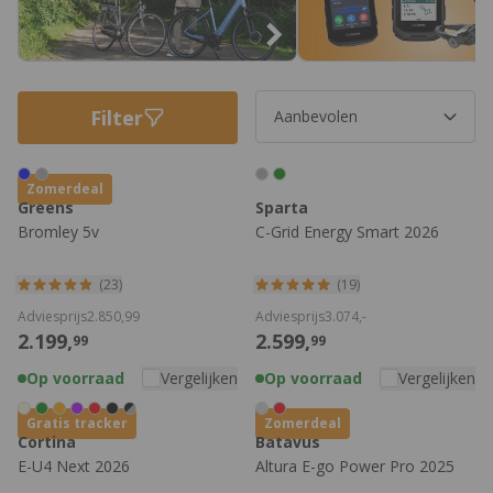
Filter
Zomerdeal
Greens
Sparta
Bromley 5v
C-Grid Energy Smart 2026
(23)
(19)
Adviesprijs
2.850,
99
Adviesprijs
3.074,
-
2.199,
2.599,
99
99
Op voorraad
Vergelijken
Op voorraad
Vergelijken
Gratis tracker
Zomerdeal
Cortina
Batavus
E-U4 Next 2026
Altura E-go Power Pro 2025