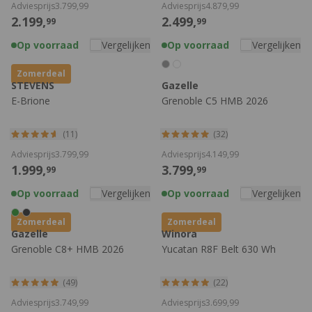
Adviesprijs
3.799,
99
Adviesprijs
4.879,
99
2.199,
2.499,
99
99
Op voorraad
Vergelijken
Op voorraad
Vergelijken
Zomerdeal
STEVENS
Gazelle
E-Brione
Grenoble C5 HMB 2026
(11)
(32)
Adviesprijs
3.799,
99
Adviesprijs
4.149,
99
1.999,
3.799,
99
99
Op voorraad
Vergelijken
Op voorraad
Vergelijken
Zomerdeal
Zomerdeal
Gazelle
Winora
Grenoble C8+ HMB 2026
Yucatan R8F Belt 630 Wh
(49)
(22)
Adviesprijs
3.749,
99
Adviesprijs
3.699,
99