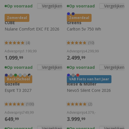
Op voorraad
Vergelijken
Op voorraad
Vergelijken
Zomerdeal
Zomerdeal
CUBE
Greens
Nulane Comfort EXC FE 2026
Carlton 5v 750 Wh
(4)
(10)
Adviesprijs
1.199,
99
Adviesprijs
4.299,
99
1.099,
2.499,
99
99
Op voorraad
Vergelijken
Op voorraad
Vergelijken
Back2School
VAB Fiets van het Jaar
Gazelle
Riese & Müller
Esprit T3 2027
Nevo5 Silent Core 2026
(100)
(2)
Adviesprijs
749,
99
Adviesprijs
4.379,
-
649,
3.999,
99
99
Op voorraad
Vergelijken
Op voorraad
Vergelijken