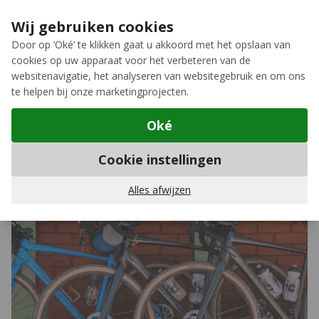
Ga naar de inhoud
Extra inruilkorting op jouw nieuwe fiets
›
Wij gebruiken cookies
Meer keuze, meer plezier
Door op ‘Oké’ te klikken gaat u akkoord met het opslaan van
cookies op uw apparaat voor het verbeteren van de
12GO Biking
websitenavigatie, het analyseren van websitegebruik en om ons
te helpen bij onze marketingprojecten.
Oké
Blogs van 12GO Biking
Cookie instellingen
Gravelbikes
Alles afwijzen