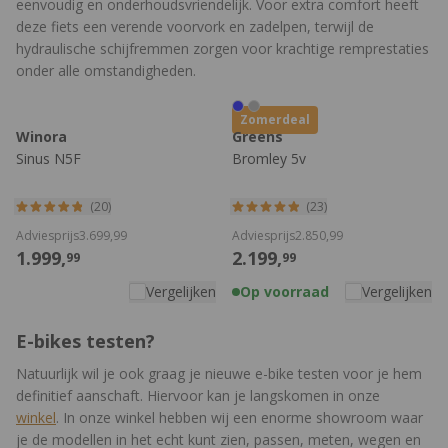
eenvoudig en onderhoudsvriendelijk. Voor extra comfort heeft
deze fiets een verende voorvork en zadelpen, terwijl de
hydraulische schijfremmen zorgen voor krachtige remprestaties
onder alle omstandigheden.
Zomerdeal
Winora
Greens
Sinus N5F
Bromley 5v
(20)
(23)
Adviesprijs
3.699,
99
Adviesprijs
2.850,
99
1.999,
2.199,
99
99
Vergelijken
Op voorraad
Vergelijken
E-bikes testen?
Natuurlijk wil je ook graag je nieuwe e-bike testen voor je hem
definitief aanschaft. Hiervoor kan je langskomen in onze
winkel
. In onze winkel hebben wij een enorme showroom waar
je de modellen in het echt kunt zien, passen, meten, wegen en