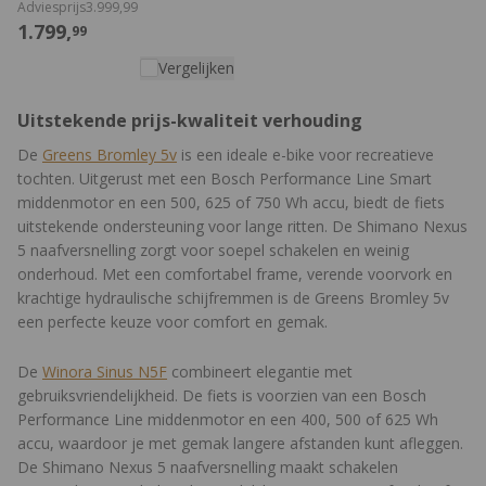
Adviesprijs
3.999,
99
1.799,
99
Vergelijken
Uitstekende prijs-kwaliteit verhouding
De
Greens Bromley 5v
is een ideale e-bike voor recreatieve
tochten. Uitgerust met een Bosch Performance Line Smart
middenmotor en een 500, 625 of 750 Wh accu, biedt de fiets
uitstekende ondersteuning voor lange ritten. De Shimano Nexus
5 naafversnelling zorgt voor soepel schakelen en weinig
onderhoud. Met een comfortabel frame, verende voorvork en
krachtige hydraulische schijfremmen is de Greens Bromley 5v
een perfecte keuze voor comfort en gemak.
De
Winora Sinus N5F
combineert elegantie met
gebruiksvriendelijkheid. De fiets is voorzien van een Bosch
Performance Line middenmotor en een 400, 500 of 625 Wh
accu, waardoor je met gemak langere afstanden kunt afleggen.
De Shimano Nexus 5 naafversnelling maakt schakelen