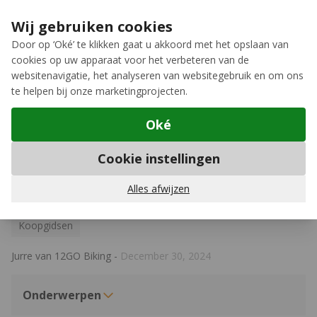
Ga naar de inhoud
Extra inruilkorting op jouw nieuwe fiets
›
Wij gebruiken cookies
Meer keuze, meer plezier
Door op ‘Oké’ te klikken gaat u akkoord met het opslaan van
cookies op uw apparaat voor het verbeteren van de
12GO Biking
websitenavigatie, het analyseren van websitegebruik en om ons
te helpen bij onze marketingprojecten.
Oké
Koopgidsen
Cookie instellingen
Koopgids: Beste elektrische
fietsen rond de 2500 euro
Alles afwijzen
Koopgidsen
Jurre van 12GO Biking
-
December 30, 2024
Onderwerpen