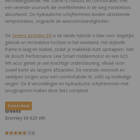
versnellingsbereik. Het frame is robuust en comfortabel, met
een verende voorvork die oneffenheden in de weg moeiteloos
absorbeert. De hydraulische schijfremmen bieden uitstekende
remprestaties, ongeacht de weersomstandigheden.
De
Greens Bromley ER
is de ideale hybride e-bike voor dagelijks
gebruik en recreatieve tochten in het weekend. Het stijlvolle
frame is laag en stabiel, zodat je makkelijk kunt opstappen. Met
de Bosch Performance Line Smart middenmotor en een 625
Wh accu geniet je van krachtige ondersteuning, ideaal voor
zowel korte als langere afstanden. De verende voorvork en
zadelpen zorgen voor een comfortabele rit, zelfs op hobbelige
wegen. De 8 versnellingen en hydraulische schijfremmen met
terugtraprem maken deze fiets compleet.
Zomerdeal
Greens
Bromley ER 625 Wh
(14)