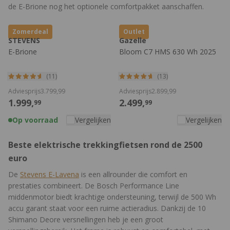
de E-Brione nog het optionele comfortpakket aanschaffen.
Zomerdeal
Outlet
STEVENS
Gazelle
E-Brione
Bloom C7 HMS 630 Wh 2025
(11)
(13)
Adviesprijs
3.799,
99
Adviesprijs
2.899,
99
1.999,
2.499,
99
99
Op voorraad
Vergelijken
Vergelijken
Beste elektrische trekkingfietsen rond de 2500
euro
De
Stevens E-Lavena
is een allrounder die comfort en
prestaties combineert. De Bosch Performance Line
middenmotor biedt krachtige ondersteuning, terwijl de 500 Wh
accu garant staat voor een ruime actieradius. Dankzij de 10
Shimano Deore versnellingen heb je een groot