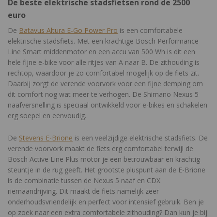
De beste elektrische stadsfietsen rond de 2500
euro
De
Batavus Altura E-Go Power Pro
is een comfortabele
elektrische stadsfiets. Met een krachtige Bosch Performance
Line Smart middenmotor en een accu van 500 Wh is dit een
hele fijne e-bike voor alle ritjes van A naar B. De zithouding is
rechtop, waardoor je zo comfortabel mogelijk op de fiets zit.
Daarbij zorgt de verende voorvork voor een fijne demping om
dit comfort nog wat meer te verhogen. De Shimano Nexus 5
naafversnelling is speciaal ontwikkeld voor e-bikes en schakelen
erg soepel en eenvoudig.
De
Stevens E-Brione
is een veelzijdige elektrische stadsfiets. De
verende voorvork maakt de fiets erg comfortabel terwijl de
Bosch Active Line Plus motor je een betrouwbaar en krachtig
steuntje in de rug geeft. Het grootste pluspunt aan de E-Brione
is de combinatie tussen de Nexus 5 naaf en CDX
riemaandrijving. Dit maakt de fiets namelijk zeer
onderhoudsvriendelijk en perfect voor intensief gebruik. Ben je
op zoek naar een extra comfortabele zithouding? Dan kun je bij