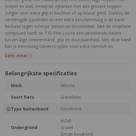
soepel en snel, terwijl de zijkanten met iets grovere noppen
zorgen voor extra grip in bochten of op losser grind. Dankzij de
verstevigde zijwanden en een extra beschermlaag is de band
bestand tegen scherpe stenen en stootlekken. Met de Graphene
compound biedt de T30 Fine Loose een uitstekende balans
tussen lage rolweerstand, grip en duurzaamheid. Met deze band
kan je eenvoudig tubeless rijden voor extra comfort en
bescherming tegen lekrijden, ook is de band geschikt voor
Lees meer
hookless velgen.
Belangrijkste specificaties
Andere uitvoeringen
De Terreno-serie is een reeks gravelbanden waarbij elke
Merk
Vittoria
uitvoering is ontworpen voor specifieke ondergronden en
Soort fiets
Gravelbike
rijstijlen. Hieronder zie je de verschillende uitvoeringen,
gesorteerd op type terrein, van lichte gravelstroken tot
Vouwband
Type buitenband
modderige offroad paden. Voor de duidelijkheid is ook de band
van deze pagina opgenomen, zodat je kunt zien waar deze zich
Asfalt
binnen de serie bevindt.
Ondergrond
Gravel
Droge bosgrond