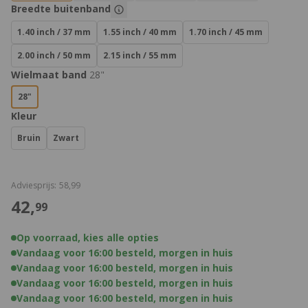
Product Opties:
Breedte buitenband
1.40 inch / 37 mm
1.55 inch / 40 mm
1.70 inch / 45 mm
2.00 inch / 50 mm
2.15 inch / 55 mm
Wielmaat band
28"
28"
Kleur
Bruin
Zwart
€
Adviesprijs:
58,
99
€
42,
99
Op voorraad, kies alle opties
Vandaag voor 16:00 besteld, morgen in huis
Vandaag voor 16:00 besteld, morgen in huis
Vandaag voor 16:00 besteld, morgen in huis
Vandaag voor 16:00 besteld, morgen in huis