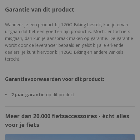
gebruik te maken van een set
bandenlichters
en een
Garantie van dit product
goede
vloerpomp
. Twijfel je nog over welke band het beste bij
jou past of wat de juiste bandbreedte is voor jouw rijstijl en
type ritten? Lees dan ons
Wanneer je een product bij 12GO Biking bestelt, kun je ervan
blog over racefietsbanden
, waarin we
alles overzichtelijk uitleggen zodat jij de beste keuze maakt.
uitgaan dat het een goed en fijn product is. Mocht er toch iets
misgaan, dan kun je aanspraak maken op garantie. De garantie
wordt door de leverancier bepaald en geldt bij alle erkende
dealers. Je kunt hiervoor bij 12GO Biking en andere winkels
terecht.
Garantievoorwaarden voor dit product:
2 jaar garantie
op dit product.
Meer dan 20.000 fietsaccessoires - écht alles
voor je fiets
https://www.12gobiking.nl/winkel