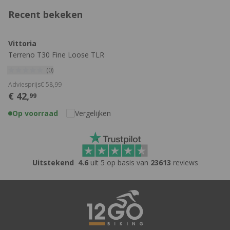
Recent bekeken
Vittoria
Terreno T30 Fine Loose TLR
Gravel Buitenband
(0)
Adviesprijs
€
58,
99
€
42,
99
Op voorraad
Vergelijken
Uitstekend
4.6
uit 5 op basis van
23613
reviews