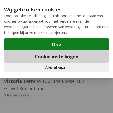
Ga naar de inhoud
Extra inruilkorting op jouw nieuwe fiets
›
Wij gebruiken cookies
Meer keuze, meer plezier
Door op ‘Oké’ te klikken gaat u akkoord met het opslaan van
cookies op uw apparaat voor het verbeteren van de
12GO Biking
websitenavigatie, het analyseren van websitegebruik en om ons
te helpen bij onze marketingprojecten.
Oké
Tubeless banden
Cookie instellingen
429
Alles afwijzen
Vittoria
Terreno T30 Fine Loose TLR
Gravel Buitenband
Schrijf een review