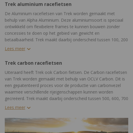
Trek aluminium racefietsen
De Aluminium racefietsen van Trek worden gemaakt met
behulp van Alpha Aluminium. Deze aluminiumsoort is speciaal
ontwikkeld om flexibelere frames te kunnen bouwen zonder
concessies te doen op het gebied van gewicht en
betaalbaarheid. Trek maakt daarbij onderscheid tussen 100, 200
en 300 Series Alpha Aluminium. Hoe hoger het getal, des te
Lees meer
lichter en stijver het frame is. De aluminium racefietsen van
Trek kunnen tegen een stootje en hebben een goede prijs-
Trek carbon racefietsen
kwaliteitverhouding.
Uiteraard heeft Trek ook Carbon fietsen. De Carbon racefietsen
van Trek worden gemaakt met behulp van OCLV Carbon. Dit is
een gepatenteerd proces voor de productie van carbonvezel
waarmee verschillende rijeigenschappen kunnen worden
gecreëerd. Trek maakt daarbij onderscheid tussen 500, 600, 700
en 800 OCLV Carbon. Hoe hoger het getal, des te beter het
Lees meer
carbon vezel dat er is gebruikt bij de productie van het frame.
De carbon frames worden vaak gecombineerd met een
hoogwaardige versnellingsgroep die je uitstekende
schakelprestaties bieden.