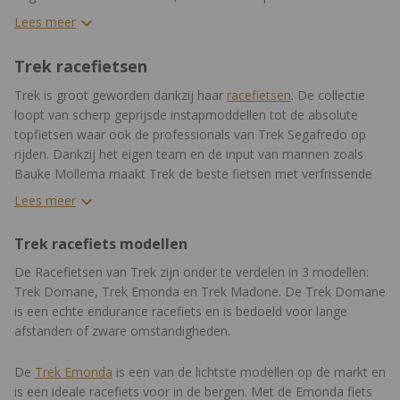
trails of in de Franse Alpen, een normale stadsfiets wil of
Lees meer
misschien wel een
elektrische fiets
. Trek heeft het in huis!
Trek racefietsen
Trek is groot geworden dankzij haar
racefietsen
. De collectie
loopt van scherp geprijsde instapmoddellen tot de absolute
topfietsen waar ook de professionals van Trek Segafredo op
rijden. Dankzij het eigen team en de input van mannen zoals
Bauke Mollema maakt Trek de beste fietsen met verfrissende
en vernieuwende technieken.
Lees meer
Trek racefiets modellen
De Racefietsen van Trek zijn onder te verdelen in 3 modellen:
Trek Domane, Trek Emonda en Trek Madone. De Trek Domane
is een echte endurance racefiets en is bedoeld voor lange
afstanden of zware omstandigheden.
De
Trek Emonda
is een van de lichtste modellen op de markt en
is een ideale racefiets voor in de bergen. Met de Emonda fiets