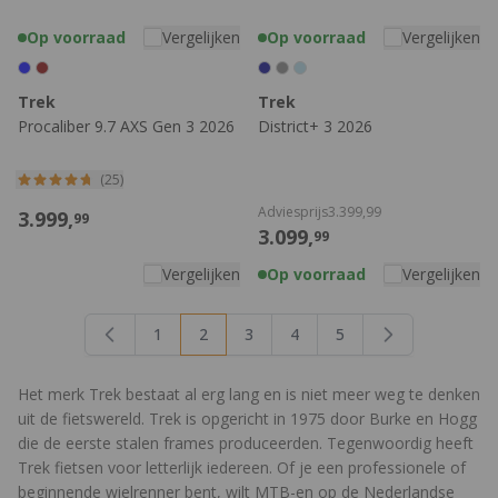
Op voorraad
Vergelijken
Op voorraad
Vergelijken
Trek
Trek
Procaliber 9.7 AXS Gen 3 2026
District+ 3 2026
(25)
Adviesprijs
3.399,
99
3.999,
99
3.099,
99
Vergelijken
Op voorraad
Vergelijken
1
2
3
4
5
Pagina
U lees momenteel pagina
Pagina
Pagina
Pagina
Het merk Trek bestaat al erg lang en is niet meer weg te denken
uit de fietswereld. Trek is opgericht in 1975 door Burke en Hogg
die de eerste stalen frames produceerden. Tegenwoordig heeft
Trek fietsen voor letterlijk iedereen. Of je een professionele of
beginnende wielrenner bent, wilt MTB-en op de Nederlandse