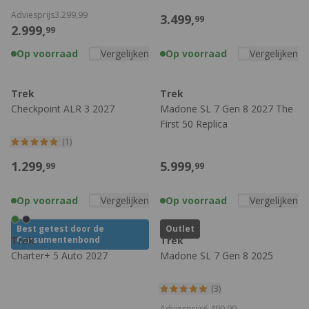
Adviesprijs
3.299,
99
3.499,
99
2.999,
99
Op voorraad
Vergelijken
Op voorraad
Vergelijken
Trek
Trek
Checkpoint ALR 3 2027
Madone SL 7 Gen 8 2027 The
First 50 Replica
(1)
1.299,
5.999,
99
99
Op voorraad
Vergelijken
Op voorraad
Vergelijken
Best getest door de
Outlet
Trek
Consumentenbond
Trek
Charter+ 5 Auto 2027
Madone SL 7 Gen 8 2025
(3)
Adviesprijs
6.499,
99