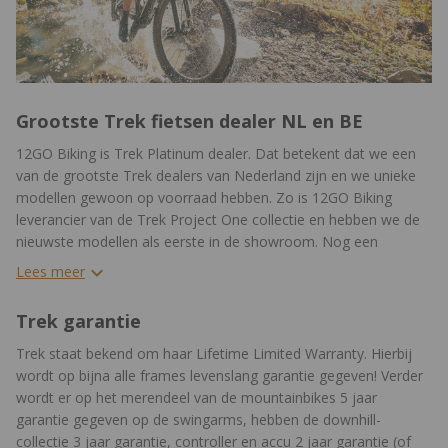
Grootste Trek fietsen dealer NL en BE
12GO Biking is Trek Platinum dealer. Dat betekent dat we een
van de grootste Trek dealers van Nederland zijn en we unieke
modellen gewoon op voorraad hebben. Zo is 12GO Biking
leverancier van de Trek Project One collectie en hebben we de
nieuwste modellen als eerste in de showroom. Nog een
bijkomend voordeel: wij kunnen regelmatig overjarige Trek
Lees meer
fietsen of Trek Demo modellen inkopen, om deze vervolgens
met korting te verkopen!
Trek garantie
Trek staat bekend om haar Lifetime Limited Warranty. Hierbij
wordt op bijna alle frames levenslang garantie gegeven! Verder
wordt er op het merendeel van de mountainbikes 5 jaar
garantie gegeven op de swingarms, hebben de downhill-
collectie 3 jaar garantie, controller en accu 2 jaar garantie (of