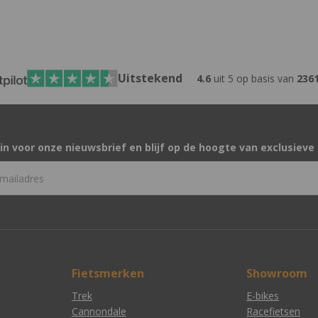
Uitstekend
4.6
uit 5 op basis van
236
e in voor onze nieuwsbrief en blijf op de hoogte van exclusieve d
res
Fietsmerken
Showroom
Trek
E-bikes
Cannondale
Racefietsen