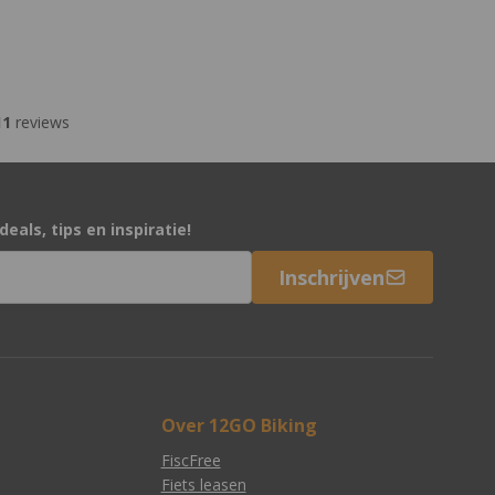
11
reviews
eals, tips en inspiratie!
Inschrijven
Over 12GO Biking
FiscFree
Fiets leasen