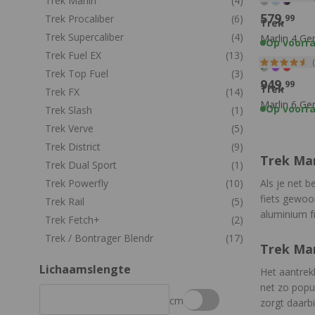
Trek Marlin
(4)
579,
Trek Procaliber
(6)
99
Trek
Trek Supercaliber
(4)
Marlin 4 Ge
Op voorr
Trek Fuel EX
(13)
Trek Top Fuel
(3)
949,
99
Trek
Trek FX
(14)
Marlin 6 Ge
Op voorr
Trek Slash
(1)
Trek Verve
(5)
Trek District
(9)
Trek Mar
Trek Dual Sport
(1)
Trek Powerfly
(10)
Als je net b
fiets gewoon
Trek Rail
(5)
aluminium f
Trek Fetch+
(2)
Trek / Bontrager Blendr
(17)
Trek Mar
Lichaamslengte
Het aantrekk
net zo popul
cm
zorgt daarb