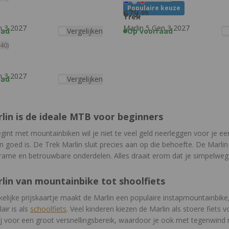
Populaire keuze
679,
99
Trek
n 3 2027
Marlin 5 Gen 3 2027
aad
Vergelijken
Op voorraad
(40)
n 3 2027
aad
Vergelijken
lin is de ideale MTB voor beginners
egint met mountainbiken wil je niet te veel geld neerleggen voor je ee
 goed is. De Trek Marlin sluit precies aan op die behoefte. De Marlin
rame en betrouwbare onderdelen. Alles draait erom dat je simpelweg 
lin van mountainbike tot shoolfiets
elijke prijskaartje maakt de Marlin een populaire instapmountainbike,
air is als
schoolfiets
. Veel kinderen kiezen de Marlin als stoere fiets v
ij voor een groot versnellingsbereik, waardoor je ook met tegenwind 