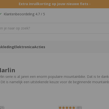
Extra inruilkorting op jouw nieuwe fiets
›
Klantenbeoordeling 4.7 / 5
skleding
Elektronica
Acties
arlin
in serie is al jaren een enorm populaire mountainbike. Dat is te dank
. Dit is namelijk een uitstekende keuze voor de beginnende mountainb
ct:
Trek mountainbikes
|
Hardtail mountainbikes
(21)
(61)