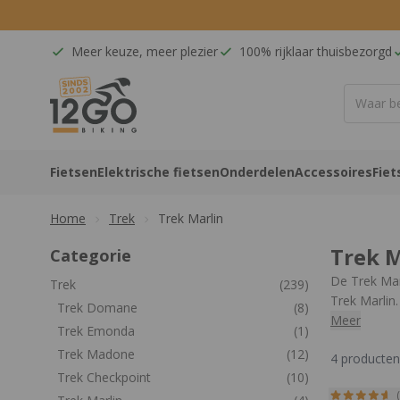
Ga naar de inhoud
Meer keuze, meer plezier
100% rijklaar thuisbezorgd
12GO Biking
Fietsen
Elektrische fietsen
Onderdelen
Accessoires
Fiet
Home
Trek
Trek Marlin
Trek M
Categorie
De Trek Marl
Trek
(239)
Trek Marlin
Trek Domane
(8)
Meer
Trek Emonda
(1)
Bekijk dire
Trek Madone
(12)
4
producten
Trek Checkpoint
(10)