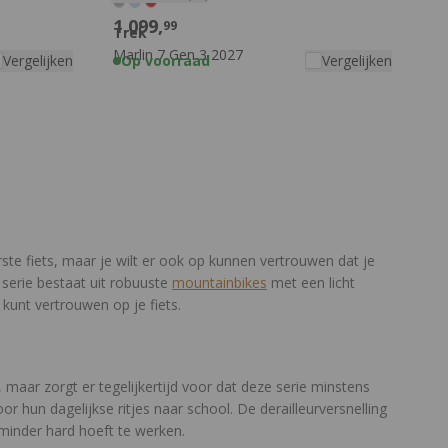
1.099,
99
Trek
Marlin 7 Gen 3 2027
Vergelijken
Op voorraad
Vergelijken
rste fiets, maar je wilt er ook op kunnen vertrouwen dat je
 serie bestaat uit robuuste
mountainbikes
met een licht
kunt vertrouwen op je fiets.
 maar zorgt er tegelijkertijd voor dat deze serie minstens
oor hun dagelijkse ritjes naar school. De derailleurversnelling
minder hard hoeft te werken.