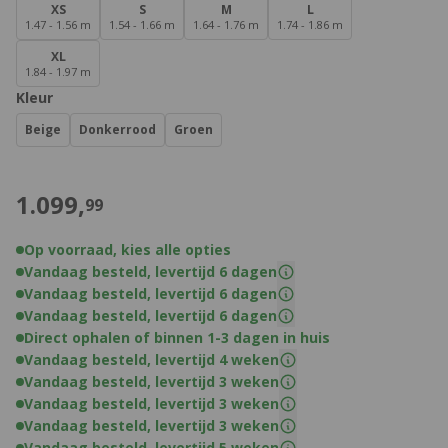
XS
S
M
L
1.47 - 1.56 m
1.54 - 1.66 m
1.64 - 1.76 m
1.74 - 1.86 m
XL
1.84 - 1.97 m
Kleur
Beige
Donkerrood
Groen
€
1.099,
99
Op voorraad, kies alle opties
Vandaag besteld, levertijd 6 dagen
Vandaag besteld, levertijd 6 dagen
Vandaag besteld, levertijd 6 dagen
Direct ophalen of binnen 1-3 dagen in huis
Vandaag besteld, levertijd 4 weken
Vandaag besteld, levertijd 3 weken
Vandaag besteld, levertijd 3 weken
Vandaag besteld, levertijd 3 weken
Vandaag besteld, levertijd 5 weken