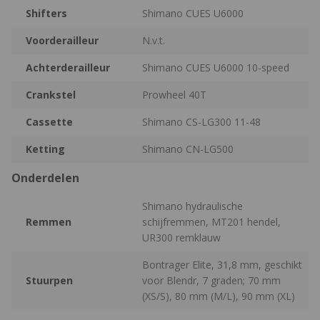
Shifters
Shimano CUES U6000
Voorderailleur
N.v.t.
Achterderailleur
Shimano CUES U6000 10-speed
Crankstel
Prowheel 40T
Cassette
Shimano CS-LG300 11-48
Ketting
Shimano CN-LG500
Onderdelen
Shimano hydraulische
Remmen
schijfremmen, MT201 hendel,
UR300 remklauw
Bontrager Elite, 31,8 mm, geschikt
Stuurpen
voor Blendr, 7 graden; 70 mm
(XS/S), 80 mm (M/L), 90 mm (XL)