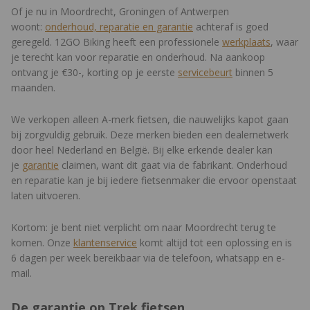
fiets geen voorderailleur nodig heeft.
Of je nu in Moordrecht, Groningen of Antwerpen
woont:
onderhoud, reparatie en garantie
achteraf is goed
De FX Sport AL 3 is uitgerust met 42 mm brede gravelbanden
geregeld. 12GO Biking heeft een professionele
werkplaats
, waar
die voldoende grip bieden op gravelstroken en offroad
je terecht kan voor reparatie en onderhoud. Na aankoop
bospaden, maar ook snel rollen op asfalt. Zo is deze fiets
ontvang je €30-, korting op je eerste
servicebeurt
binnen 5
perfect voor sportieve ritten op uiteenlopende terreinen én het
maanden.
dagelijkse woon-werkverkeer. Tot slot kun je dankzij de licht
sportieve zithouding tijdens je conditietrainingen eenvoudig
We verkopen alleen A-merk fietsen, die nauwelijks kapot gaan
tempo maken, terwijl je ook in het dagelijks verkeer soepel en
bij zorgvuldig gebruik. Deze merken bieden een dealernetwerk
snel rijdt.
door heel Nederland en België. Bij elke erkende dealer kan
je
garantie
claimen, want dit gaat via de fabrikant. Onderhoud
Enthousiast geworden over de Trek FX Sport AL 3 en benieuwd
en reparatie kan je bij iedere fietsenmaker die ervoor openstaat
naar andere uitvoeringen? Bekijk dan alle
Trek FX modellen
laten uitvoeren.
binnen onze collectie!
Kortom: je bent niet verplicht om naar Moordrecht terug te
komen. Onze
klantenservice
komt altijd tot een oplossing en is
6 dagen per week bereikbaar via de telefoon, whatsapp en e-
mail.
De garantie op Trek fietsen