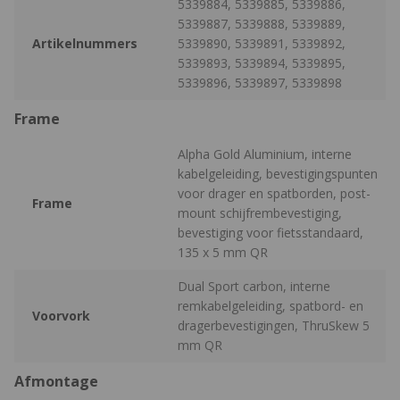
5339884, 5339885, 5339886,
5339887, 5339888, 5339889,
Artikelnummers
5339890, 5339891, 5339892,
5339893, 5339894, 5339895,
5339896, 5339897, 5339898
Frame
Alpha Gold Aluminium, interne
kabelgeleiding, bevestigingspunten
voor drager en spatborden, post-
Frame
mount schijfrembevestiging,
bevestiging voor fietsstandaard,
135 x 5 mm QR
Dual Sport carbon, interne
remkabelgeleiding, spatbord- en
Voorvork
dragerbevestigingen, ThruSkew 5
mm QR
Afmontage