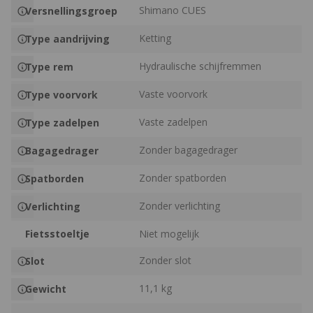
Shimano CUES
Versnellingsgroep
Ketting
Type aandrijving
Hydraulische schijfremmen
Type rem
Vaste voorvork
Type voorvork
Vaste zadelpen
Type zadelpen
Zonder bagagedrager
Bagagedrager
Zonder spatborden
Spatborden
Zonder verlichting
Verlichting
Fietsstoeltje
Niet mogelijk
Zonder slot
Slot
11,1 kg
Gewicht