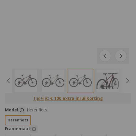
Tijdelijk:
€ 100 extra inruilkorting
Product Opties:
Model
Herenfiets
Herenfiets
Framemaat