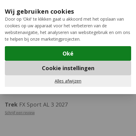
Ga naar de inhoud
Extra inruilkorting op jouw nieuwe fiets
›
Wij gebruiken cookies
Meer keuze, meer plezier
Door op ‘Oké’ te klikken gaat u akkoord met het opslaan van
cookies op uw apparaat voor het verbeteren van de
12GO Biking
websitenavigatie, het analyseren van websitegebruik en om ons
te helpen bij onze marketingprojecten.
Oké
Fitness hybride fietsen
Cookie instellingen
SyntaxError: Unexpected token < in JSON at
Alles afwijzen
position 0
Trek
FX Sport AL 3 2027
Schrijf een review