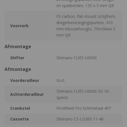
en spatborden, 135 x 5 mm QR
FX carbon, flat-mount schijfrem,
dragerbevestigingspunten, 410
Voorvork
mm inbouwhoogte, ThruSkew 5
mm QR
AFmontage
Shifter
Shimano CUES U6000
Afmontage
Voorderailleur
N.v.t.
Shimano CUES U6000 GS 10-
Achterderailleur
speed
Crankstel
ProWheel Pro lichtmetaal 40T
Cassette
Shimano CS-LG300 11-48