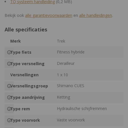
TQ systeem handleiding
(0,2 MB)
Bekijk ook
alle
garantievoorwaarden
en
alle
handleidingen
.
Alle specificaties
Merk
Trek
Fitness hybride
Type fiets
Derailleur
Type versnelling
Versnellingen
1 x 10
Shimano CUES
Versnellingsgroep
Ketting
Type aandrijving
Hydraulische schijfremmen
Type rem
Vaste voorvork
Type voorvork