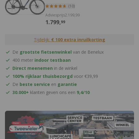
(10)
Adviesprijs
2.199,
99
1.799,
99
Tijdelijk:
€ 100 extra inruilkorting
De
grootste fietsenwinkel
van de Benelux
400 meter
indoor testbaan
Direct meenemen
in de winkel
100% rijklaar thuisbezorgd
voor €39,99
De
beste service
en
garantie
30.000+
klanten geven ons een
9,4/10