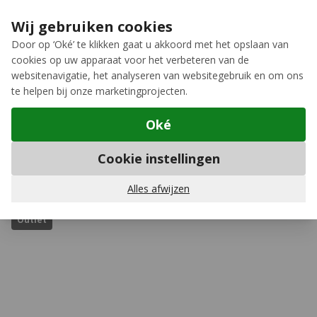
Ga naar de inhoud
Extra inruilkorting op jouw nieuwe fiets
›
Wij gebruiken cookies
Meer keuze, meer plezier
Door op ‘Oké’ te klikken gaat u akkoord met het opslaan van
cookies op uw apparaat voor het verbeteren van de
12GO Biking
websitenavigatie, het analyseren van websitegebruik en om ons
te helpen bij onze marketingprojecten.
Oké
Fitness hybride fietsen
Cookie instellingen
Trek
FX 3 Gen 4 2025
(1)
Schrijf een review
Alles afwijzen
Outlet