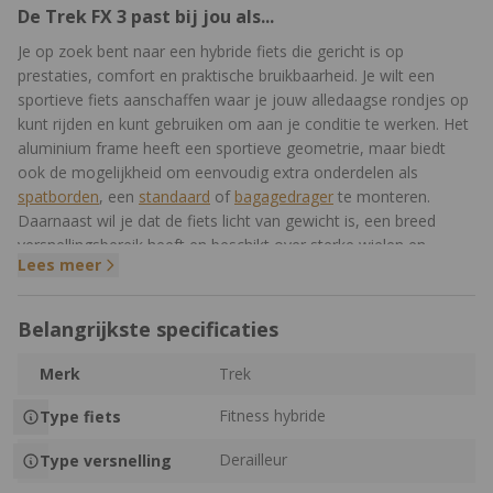
De Trek FX 3 past bij jou als...
Je op zoek bent naar een hybride fiets die gericht is op
prestaties, comfort en praktische bruikbaarheid. Je wilt een
sportieve fiets aanschaffen waar je jouw alledaagse rondjes op
kunt rijden en kunt gebruiken om aan je conditie te werken. Het
aluminium frame heeft een sportieve geometrie, maar biedt
ook de mogelijkheid om eenvoudig extra onderdelen als
spatborden
, een
standaard
of
bagagedrager
te monteren.
Daarnaast wil je dat de fiets licht van gewicht is, een breed
versnellingsbereik heeft en beschikt over sterke wielen en
Lees meer
remmen.
Wat maakt de Trek FX 3 uniek?
Belangrijkste specificaties
De FX 3 van Trek maakt sportief fietsen erg toegankelijk. De
Merk
Trek
mogelijkheid tot monteren van extra onderdelen maakt de fiets
ook nog eens erg veelzijdig. De FX 3 is uitgerust met
Fitness hybride
Type fiets
onderdelen van de Shimano CUES groepset, die voor
betrouwbare schakelprestaties zorgen. En met de 1x10 speed
Derailleur
Type versnelling
afmontage heb je voldoende bereik aan versnellingen op de