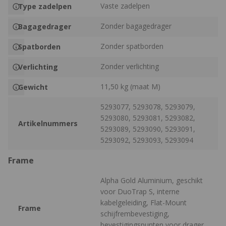
Vaste zadelpen
Type zadelpen
Zonder bagagedrager
Bagagedrager
Zonder spatborden
Spatborden
Zonder verlichting
Verlichting
11,50 kg (maat M)
Gewicht
5293077, 5293078, 5293079,
5293080, 5293081, 5293082,
Artikelnummers
5293089, 5293090, 5293091,
5293092, 5293093, 5293094
Frame
Alpha Gold Aluminium, geschikt
voor DuoTrap S, interne
kabelgeleiding, Flat-Mount
Frame
schijfrembevestiging,
bevestigingspunten voor drager