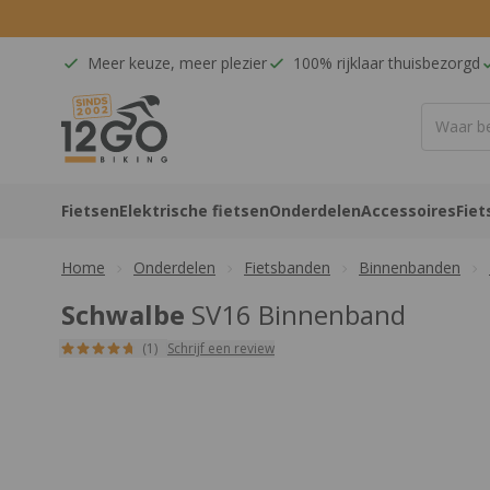
Ga naar de inhoud
Meer keuze, meer plezier
100% rijklaar thuisbezorgd
12GO Biking
Fietsen
Elektrische fietsen
Onderdelen
Accessoires
Fiet
Home
Onderdelen
Fietsbanden
Binnenbanden
Schwalbe
SV16 Binnenband
(1)
Schrijf een review