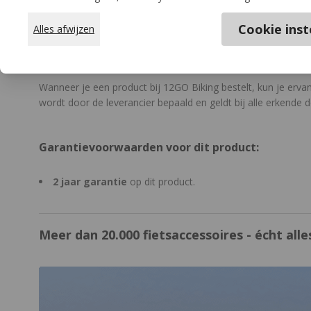
Cookie inst
Alles afwijzen
Garantie van dit product
Wanneer je een product bij 12GO Biking bestelt, kun je erva
wordt door de leverancier bepaald en geldt bij alle erkende d
Garantievoorwaarden voor dit product:
2 jaar garantie
op dit product.
Meer dan 20.000 fietsaccessoires - écht alles
https://www.12gobiking.nl/winkel