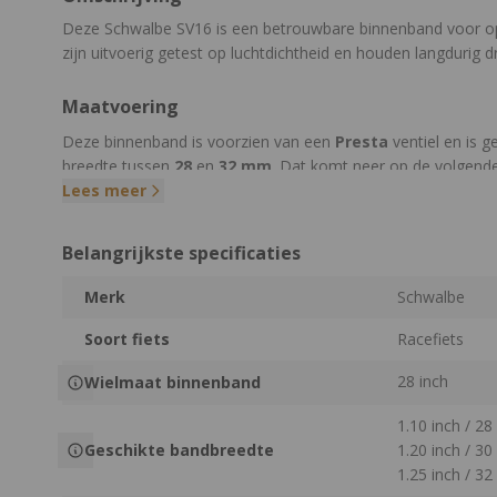
Deze Schwalbe SV16 is een betrouwbare binnenband voor op
zijn uitvoerig getest op luchtdichtheid en houden langdurig d
Maatvoering
Deze binnenband is voorzien van een
Presta
ventiel en is g
breedte tussen
28
en
32 mm
. Dat komt neer op de volgend
Lees meer
ETRTO
: 28-622 tot 32-622
Frans
: 700x28C tot 700x23C
Belangrijkste specificaties
Bij een ventiellengte van 40 mm weegt de binnenband 115 
Merk
Schwalbe
Montage
Soort fiets
Racefiets
Voor het monteren van deze binnenband is het handig om g
28 inch
Wielmaat binnenband
een goede
vloerpomp
.
1.10 inch / 2
Meer informatie
Geschikte bandbreedte
1.20 inch / 3
1.25 inch / 3
Heb je behoefte aan meer informatie over de juiste binnenb