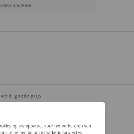
/Sclaverand/Race
everd, goede prijs
rd, goede prijs
cookies op uw apparaat voor het verbeteren van
ons te helpen bij onze marketingprojecten.