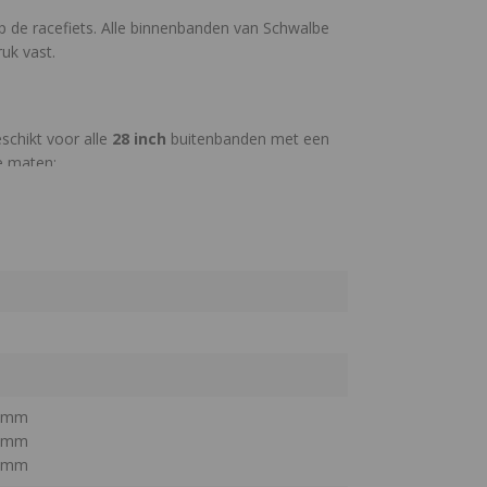
 de racefiets. Alle binnenbanden van Schwalbe
ruk vast.
eschikt voor alle
28
inch
buitenbanden met een
e maten:
gram.
ebruik te maken van een set
bandenlichters
en
8 mm
0 mm
2 mm
and voor je fiets? Lees dan ons blog
Welke