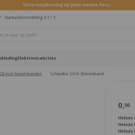
Extra inruilkorting op jouw nieuwe fiets
›
Klantenbeoordeling 4.7 / 5
skleding
Elektronica
Acties
28 inch binnenbanden
Schwalbe SV16 Binnenband
€
0,
00
Helaas 
Helaas 
Helaas 