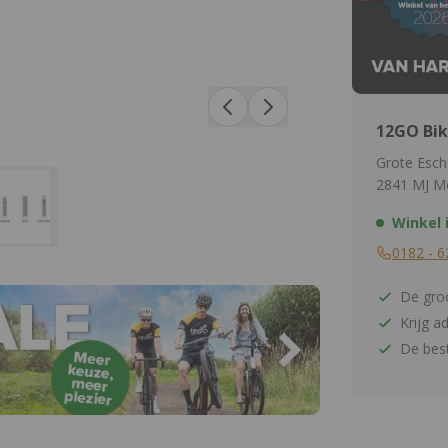
12GO Bik
Grote Esch
2841 MJ M
Winkel 
0182 - 6
De groo
Krijg a
De best