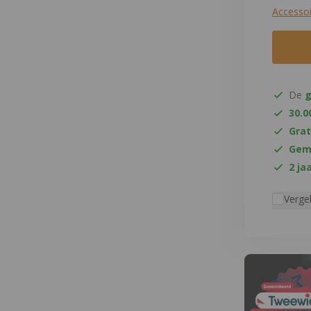
Accessoi
De
g
30.0
Grat
Gema
2 ja
Vergel