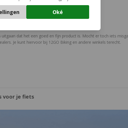
ellingen
Oké
n uitgaan dat het een goed en fijn product is. Mocht er toch iets mis
ealers. Je kunt hiervoor bij 12GO Biking en andere winkels terecht.
 voor je fiets