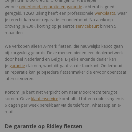
Of je nu in Moordrecht, Groningen of Antwerpen
Waar veel gravelbikes vooral sportief zijn ontworpen, blinkt de
woont:
onderhoud, reparatie en garantie
achteraf is goed
Kanzo Adventure uit in zijn praktische mogelijkheden. Het frame
geregeld. 12GO Biking heeft een professionele
werkplaats
, waar
beschikt over twaalf bevestigingspunten en de voorvork over
je terecht kan voor reparatie en onderhoud. Na aankoop
nog eens zes extra montagepunten. In totaal krijg je dus
ontvang je €30-, korting op je eerste
servicebeurt
binnen 5
achttien bevestigingspunten om de fiets volledig naar wens op
maanden.
te bouwen.
We verkopen alleen A-merk fietsen, die nauwelijks kapot gaan
Hierdoor kun je eenvoudig extra bidonhouders, frametassen,
bij zorgvuldig gebruik. Deze merken bieden een dealernetwerk
spatborden, bagagedragers of een toolkit monteren. Ook
door heel Nederland en België. Bij elke erkende dealer kan
wanneer je fietstassen gebruikt, kun je bidons vaak nog steeds
je
garantie
claimen, want dit gaat via de fabrikant. Onderhoud
op een handige plek kwijt. Dat maakt deze fiets bijzonder
en reparatie kan je bij iedere fietsenmaker die ervoor openstaat
geschikt voor meerdaagse avonturen en dagelijks gebruik.
laten uitvoeren.
Geschikt voor verlichting en een dynamo
Kortom: je bent niet verplicht om naar Moordrecht terug te
Ridley heeft ook gedacht aan fietsers die hun gravelbike
komen. Onze
klantenservice
komt altijd tot een oplossing en is
intensief gebruiken voor woon-werkverkeer of lange reizen. Het
6 dagen per week bereikbaar via de telefoon, whatsapp en e-
frame beschikt over geïntegreerde kabelgeleiding voor een
mail.
achterlicht. De kabel loopt daarbij netjes intern door de
bovenbuis richting de zitbuis, waardoor de afwerking strak blijft.
De garantie op Ridley fietsen
Gebruik je deze functie niet, dan kan je deze uitgangspunten