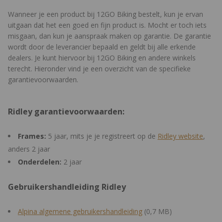
netjes dichten met een rubberen kapje.
Wanneer je een product bij 12GO Biking bestelt, kun je ervan
uitgaan dat het een goed en fijn product is. Mocht er toch iets
Daarnaast is de voorvork geschikt voor een dynamonaaf
misgaan, dan kun je aanspraak maken op garantie. De garantie
dankzij interne kabelgeleiding. Hierdoor kun je verlichting
wordt door de leverancier bepaald en geldt bij alle erkende
monteren zonder losse kabels langs de vork vast te zetten met
dealers. Je kunt hiervoor bij 12GO Biking en andere winkels
tape of tie-wraps. Dat zorgt voor een nettere uitstraling en een
terecht. Hieronder vind je een overzicht van de specifieke
duurzamere oplossing voor fietsers die regelmatig in het donker
garantievoorwaarden.
rijden.
Betrouwbare Shimano GRX afmontage
Ridley garantievoorwaarden:
De Shimano GRX400 groepset is speciaal ontwikkeld voor
gravelgebruik. Met de combinatie van een 46/30 crankstel en
Frames:
5 jaar, mits je je registreert op de
Ridley website
,
een 11-36 cassette beschik je over een breed versnellingsbereik
anders 2 jaar
voor zowel steile beklimmingen als hogere snelheden op asfalt.
Onderdelen:
2 jaar
De GRX-onderdelen zijn ontworpen om betrouwbaar te blijven
functioneren onder modderige en natte omstandigheden.
Gebruikershandleiding Ridley
Enthousiast geworden over de Ridley Kanzo Adventure Alu
GRX400 en benieuwd naar meer? Bekijk dan ook de
Ridley
Alpina algemene gebruikershandleiding
(0,7 MB)
Kanzo Adventure Alu GRX600
; dezelfde fiets, maar dan met een