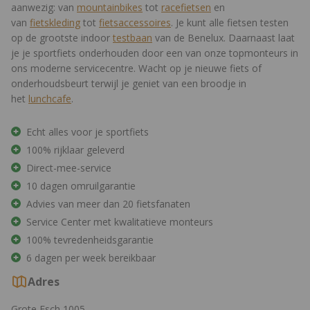
aanwezig: van
mountainbikes
tot
racefietsen
en
van
fietskleding
tot
fietsaccessoires
. Je kunt alle fietsen testen
op de grootste indoor
testbaan
van de Benelux. Daarnaast laat
je je sportfiets onderhouden door een van onze topmonteurs in
ons moderne servicecentre. Wacht op je nieuwe fiets of
onderhoudsbeurt terwijl je geniet van een broodje in
het
lunchcafe
.
Echt alles voor je sportfiets
100% rijklaar geleverd
Direct-mee-service
10 dagen omruilgarantie
Advies van meer dan 20 fietsfanaten
Service Center met kwalitatieve monteurs
100% tevredenheidsgarantie
6 dagen per week bereikbaar
Adres
Grote Esch 1005