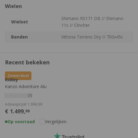
Wielen
Shimano RS171 DB // Shimano
Wielset
11s // Clincher
Banden
Vittoria Terreno Dry // 700x45c
Recent bekeken
Zomerdeal
Ridley
Kanzo Adventure Alu
(0)
Adviesprijs
€
1.999,
99
€
1.499,
99
Op voorraad
Vergelijken