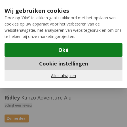
Ga naar de inhoud
Extra inruilkorting op jouw nieuwe fiets
›
Wij gebruiken cookies
Meer keuze, meer plezier
Door op ‘Oké’ te klikken gaat u akkoord met het opslaan van
cookies op uw apparaat voor het verbeteren van de
12GO Biking
websitenavigatie, het analyseren van websitegebruik en om ons
te helpen bij onze marketingprojecten.
Oké
Aluminium gravelbikes
Cookie instellingen
SyntaxError: Unexpected token < in JSON at
Alles afwijzen
position 0
Ridley
Kanzo Adventure Alu
Schrijf een review
Zomerdeal