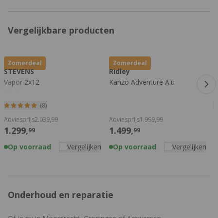
Veel ruimte voor brede banden
Vergelijkbare producten
Standaard wordt de fiets geleverd met 45 mm brede Vittoria
Terreno Dry banden, waarmee je direct veel grip en comfort
Druk om carrousel over te slaan
hebt op onverharde wegen. Wil je nog meer controle op losse
Zomerdeal
Zomerdeal
ondergrond of tijdens ruigere routes, dan biedt het frame
STEVENS
Ridley
ruimte voor banden tot maar liefst 52 mm breed als je rijdt met
Vapor 2x12
Kanzo Adventure Alu
N
een 1x-aandrijving. Met een 2x-aandrijving ligt dit maximum op
47 mm.
(8)
Adviesprijs
2.039,
99
Adviesprijs
1.999,
99
Die ruime tire clearance zorgt ervoor dat je de fiets kunt
1.299,
1.499,
99
99
aanpassen aan het terrein waarop je rijdt. Van snelle
gravelwegen tot onverharde bosroutes en lange
Op voorraad
Vergelijken
Op voorraad
Vergelijken
bikepackingtochten, de Kanzo Adventure blijft comfortabel en
stabiel.
Praktisch ingericht voor bikepacking en dagelijks
Onderhoud en reparatie
gebruik