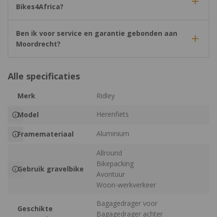
Bikes4Africa?
Ben ik voor service en garantie gebonden aan
Moordrecht?
Alle specificaties
Merk
Ridley
Herenfiets
Model
Aluminium
Framemateriaal
Allround
Bikepacking
Gebruik gravelbike
Avontuur
Woon-werkverkeer
Bagagedrager voor
Geschikte
Bagagedrager achter