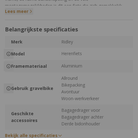
montagemogelijkheden is dit een fiets die zich gemakkelijk
Lees meer
aanpast aan jouw plannen, of dat nu een ontspannen
weekendrit is of een volledig bepakte bikepackingtocht.
Belangrijkste specificaties
Wat maakt de Ridley Kanzo Adventure Alu zo
uniek?
Merk
Ridley
Een gravelbike gebouwd voor veelzijdigheid
Herenfiets
Model
De Kanzo Adventure Alu is niet ontwikkeld met wedstrijden als
Aluminium
Framemateriaal
uitgangspunt, maar juist voor fietsers die zoveel mogelijk uit
één fiets willen halen. De comfortabele geometrie zorgt voor
Allround
een ontspannen en stabiele zithouding die prettig blijft tijdens
Bikepacking
Gebruik gravelbike
lange dagen in het zadel. Daardoor voelt de fiets zich net zo
Avontuur
thuis tijdens een rustige graveltocht als tijdens een sportieve rit
Woon-werkverkeer
naar het werk.
Bagagedrager voor
Geschikte
Bagagedrager achter
Het aluminium frame is stevig, onderhoudsvriendelijk en kan
accessoires
Derde bidonhouder
tegen een stootje. Mede hierdoor kan de fiets tot 114 kg
beladen worden (fiets meegeteld), waardoor je zonder zorgen
Bekijk alle specificaties
al je bagage mee kan nemen.