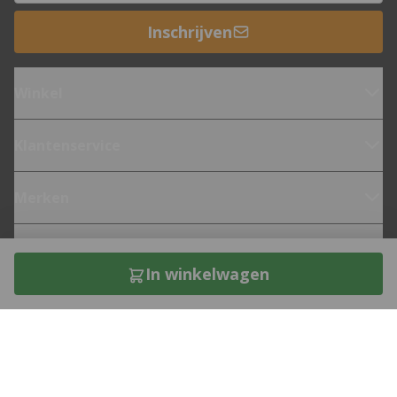
Inschrijven
Winkel
Klantenservice
Merken
Fietsen
In winkelwagen
Over 12GO Biking
Direct contact met een bike expert?
Bel naar
0182-621850
of stuur je vraag via
e-mail