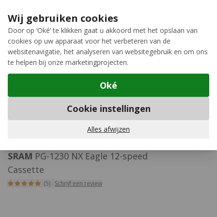
Ga naar de inhoud
Extra inruilkorting op jouw nieuwe fiets
›
Wij gebruiken cookies
Meer keuze, meer plezier
Door op ‘Oké’ te klikken gaat u akkoord met het opslaan van
cookies op uw apparaat voor het verbeteren van de
12GO Biking
websitenavigatie, het analyseren van websitegebruik en om ons
te helpen bij onze marketingprojecten.
Oké
Mountainbike cassettes
Cookie instellingen
429
Alles afwijzen
SRAM
PG-1230 NX Eagle 12-speed
Cassette
(5)
Schrijf een review