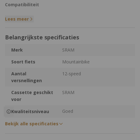
Compatibiliteit
Lees meer
Geschikt voor SRAM 12-speed mountainbikegroepen met
een normale SRAM body
Niet geschikt voor montage op SRAM XD body
Belangrijkste specificaties
Merk
SRAM
Soort fiets
Mountainbike
Aantal
12-speed
versnellingen
Cassette geschikt
SRAM
voor
Goed
Kwaliteitsniveau
Bekijk alle specificaties