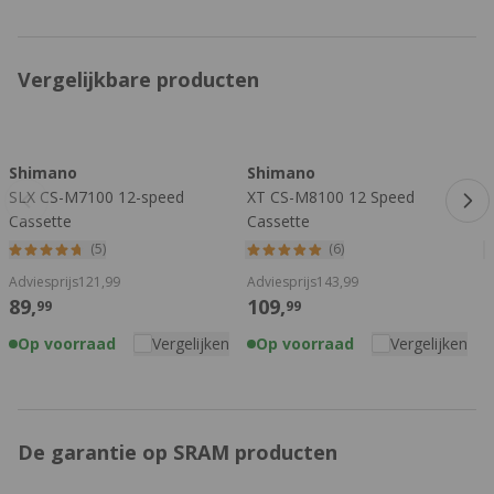
Vergelijkbare producten
Druk om carrousel over te slaan
Shimano
Shimano
SLX CS-M7100 12-speed
XT CS-M8100 12 Speed
D
Cassette
Cassette
C
(5)
(6)
Adviesprijs
121,
99
Adviesprijs
143,
99
A
89,
109,
99
99
Op voorraad
Vergelijken
Op voorraad
Vergelijken
De garantie op SRAM producten