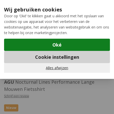
Ga naar de inhoud
Extra inruilkorting op jouw nieuwe fiets
›
Wij gebruiken cookies
Meer keuze, meer plezier
Door op ‘Oké’ te klikken gaat u akkoord met het opslaan van
cookies op uw apparaat voor het verbeteren van de
12GO Biking
websitenavigatie, het analyseren van websitegebruik en om ons
te helpen bij onze marketingprojecten.
Oké
Fietsshirts lange mouwen
Cookie instellingen
429
Alles afwijzen
AGU
Nocturnal Lines Performance Lange
Mouwen Fietsshirt
Schrijf een review
Nieuw