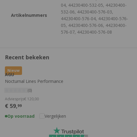
04, 44230400-532-05, 44230400-
532-06, 44230400-576-03,
Artikelnummers
44230400-576-04, 44230400-576-
05, 44230400-576-06, 44230400-
576-07, 44230400-576-08
Recent bekeken
Nieuw
AGU
Nocturnal Lines Performance
Lange Mouwen Fietsshirt
(0)
Adviesprijs
€
120,
00
€
59,
99
Op voorraad
Vergelijken