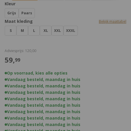
Product Opties:
Kleur
Grijs
Paars
Maat kleding
Bekijk maattabel
S
M
L
XL
XXL
XXXL
€
Adviesprijs:
120,
00
€
59,
99
Op voorraad, kies alle opties
Vandaag besteld, maandag in huis
Vandaag besteld, maandag in huis
Vandaag besteld, maandag in huis
Vandaag besteld, maandag in huis
Vandaag besteld, maandag in huis
Vandaag besteld, maandag in huis
Vandaag besteld, maandag in huis
Vandaag besteld, maandag in huis
Vandaag besteld, maandag in huis