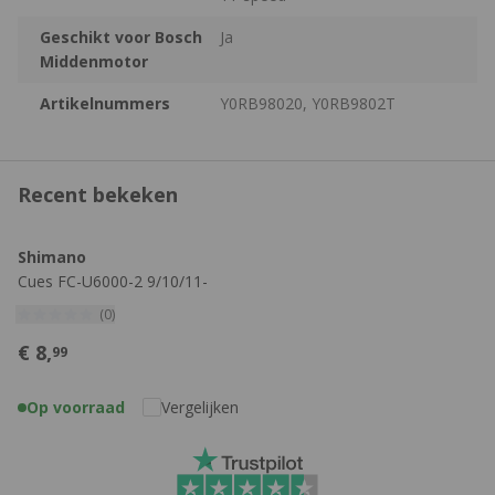
Geschikt voor Bosch
Ja
Middenmotor
Artikelnummers
Y0RB98020, Y0RB9802T
Recent bekeken
Shimano
Cues FC-U6000-2 9/10/11-
speed Kettingblad
(0)
€
8,
99
Op voorraad
Vergelijken