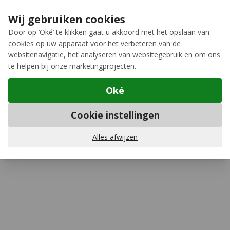
Ga naar de inhoud
Extra inruilkorting op jouw nieuwe fiets
›
Wij gebruiken cookies
Meer keuze, meer plezier
Door op ‘Oké’ te klikken gaat u akkoord met het opslaan van
cookies op uw apparaat voor het verbeteren van de
12GO Biking
websitenavigatie, het analyseren van websitegebruik en om ons
te helpen bij onze marketingprojecten.
Oké
9-speed kettingbladen
Cookie instellingen
Shimano
Cues FC-U6000-2 9/10/11-speed
Kettingblad
Alles afwijzen
Schrijf een review