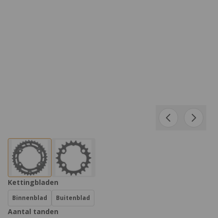
Product Opties:
Kettingbladen
Binnenblad
Buitenblad
Aantal tanden