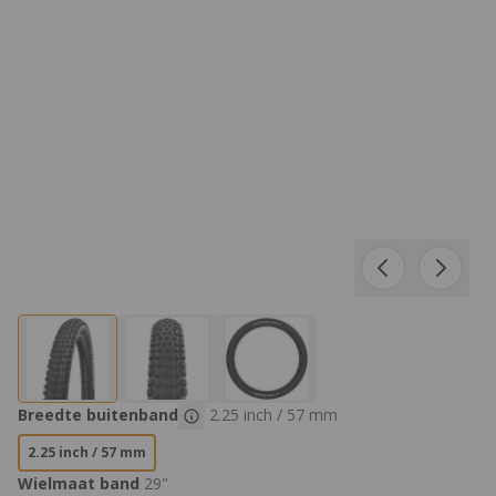
Product Opties:
Breedte buitenband
2.25 inch / 57 mm
2.25 inch / 57 mm
Wielmaat band
29"