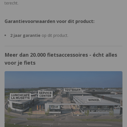
terecht.
past? Lees dan onze
Koopgids: Buitenbanden voor de
mountainbike
, waarin we alles overzichtelijk uitleggen zodat jij
de beste keuze maakt.
Garantievoorwaarden voor dit product:
2 jaar garantie
op dit product.
Meer dan 20.000 fietsaccessoires - écht alles
voor je fiets
https://www.12gobiking.nl/winkel