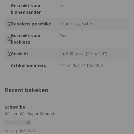
Geschikt voor
Ja
binnenbanden
Tubeless geschikt
Tubeless geschikt
Geschikt voor
Nee
hookless
ca. 830 gram (29" x 2,4")
Gewicht
Artikelnummers
11654267, R11654268
Recent bekeken
Schwalbe
Wicked Will Super Ground
ADDIX SpeedGrip TLE MTB
(0)
Buitenband
Adviesprijs
€
68,
99