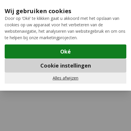
Ga naar de inhoud
Extra inruilkorting op jouw nieuwe fiets
›
Wij gebruiken cookies
Meer keuze, meer plezier
Door op ‘Oké’ te klikken gaat u akkoord met het opslaan van
cookies op uw apparaat voor het verbeteren van de
12GO Biking
websitenavigatie, het analyseren van websitegebruik en om ons
te helpen bij onze marketingprojecten.
Oké
Mountainbike buitenbanden
Cookie instellingen
Schwalbe
Wicked Will Super Ground
ADDIX SpeedGrip TLE MTB Buitenband
Alles afwijzen
Schrijf een review