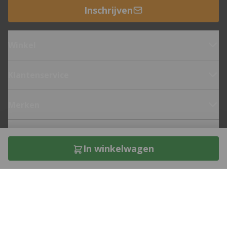
Inschrijven
Winkel
Klantenservice
Merken
Fietsen
In winkelwagen
Over 12GO Biking
Direct contact met een bike expert?
Bel naar
0182-621850
of stuur je vraag via
e-mail