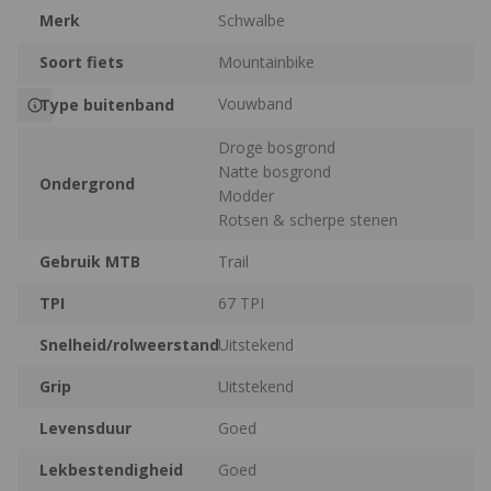
Merk
Schwalbe
Soort fiets
Mountainbike
Vouwband
Type buitenband
Droge bosgrond
Natte bosgrond
Ondergrond
Modder
Rotsen & scherpe stenen
Gebruik MTB
Trail
TPI
67 TPI
Snelheid/rolweerstand
Uitstekend
Grip
Uitstekend
Levensduur
Goed
Lekbestendigheid
Goed