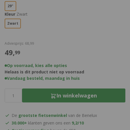
29"
Kleur
Zwart
Zwart
€
Adviesprijs:
68,
99
€
49,
99
Op voorraad, kies alle opties
Helaas is dit product niet op voorraad
Vandaag besteld, maandag in huis
Aantal
In winkelwagen
De
grootste fietsenwinkel
van de Benelux
30.000+
klanten geven ons een
9,2/10