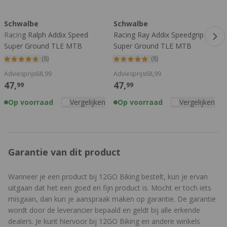
Druk om carrousel over te slaan
SpeedGrip compound. Iets zwaarder, maar meer
zijwandbescherming en extra controle voor technischer terrein.
Schwalbe
Schwalbe
V
Ook tubeless te gebruiken.
Racing Ralph Addix Speed
Racing Ray Addix Speedgrip
M
Montage
Super Ground TLE MTB
Super Ground TLE MTB
M
Buitenband
Buitenband
(8)
(8)
Deze band is tubeless ready. Om hem tubeless te maken, heb
je het volgende nodig:
Adviesprijs
68,
99
Adviesprijs
68,
99
A
47,
47,
99
99
Tubeless ventielen
Op voorraad
Vergelijken
Op voorraad
Vergelijken
Tubeless sealant
Vloerpomp
Tip
:
Montagestandaard
. Dat werkt veel makkelijker.
Garantie van dit product
Je kunt deze banden ook gewoon met binnenbanden rijden. Dan
heb je uiteraard geen tubeless ventielen en sealant nodig. Wil je
meer lezen over de voordelen van tubeless? Lees dan ons blog
Wanneer je een product bij 12GO Biking bestelt, kun je ervan
met daarin
alles over tubeless banden
.
uitgaan dat het een goed en fijn product is. Mocht er toch iets
misgaan, dan kun je aanspraak maken op garantie. De garantie
Meer informatie
wordt door de leverancier bepaald en geldt bij alle erkende
dealers. Je kunt hiervoor bij 12GO Biking en andere winkels
Twijfel je nog over welke band het beste bij jou en je rijstijl