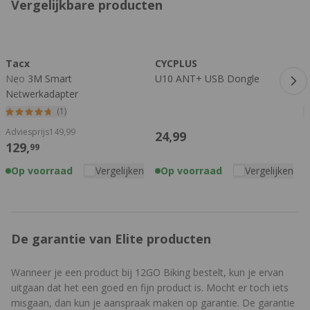
Vergelijkbare producten
Druk om carrousel over te slaan
Tacx
CYCPLUS
Z
Neo 3M Smart
U10 ANT+ USB Dongle
R
Netwerkadapter
Z
(1)
Adviesprijs
149,
99
24,
99
129,
99
Op voorraad
Vergelijken
Op voorraad
Vergelijken
De garantie van Elite producten
Wanneer je een product bij 12GO Biking bestelt, kun je ervan
uitgaan dat het een goed en fijn product is. Mocht er toch iets
misgaan, dan kun je aanspraak maken op garantie. De garantie