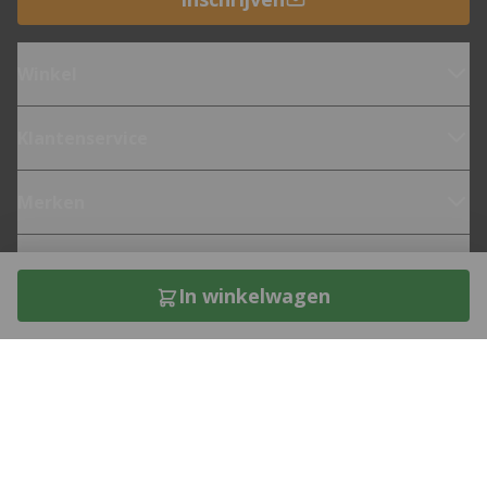
Winkel
Klantenservice
Merken
Fietsen
In winkelwagen
Over 12GO Biking
Direct contact met een bike expert?
Bel naar
0182-621850
of stuur je vraag via
e-mail