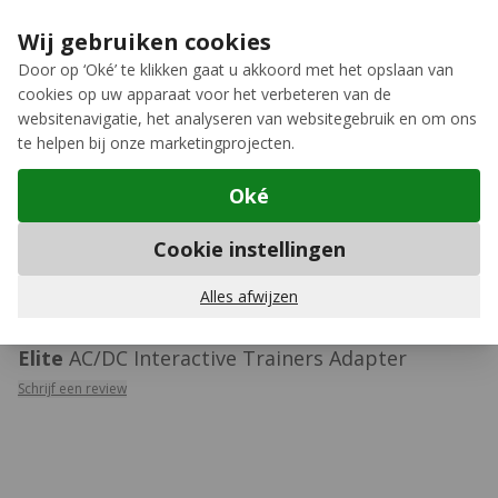
Ga naar de inhoud
Extra inruilkorting op jouw nieuwe fiets
›
Wij gebruiken cookies
Meer keuze, meer plezier
Door op ‘Oké’ te klikken gaat u akkoord met het opslaan van
cookies op uw apparaat voor het verbeteren van de
12GO Biking
websitenavigatie, het analyseren van websitegebruik en om ons
te helpen bij onze marketingprojecten.
Oké
Fietstrainer accessoires
Cookie instellingen
429
Alles afwijzen
Elite
AC/DC Interactive Trainers Adapter
Schrijf een review