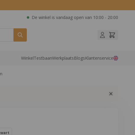
De winkel is vandaag open van
10:00 - 20:00
Winkel
Testbaan
Werkplaats
Blogs
Klantenservice
en
Opties:
Zwart