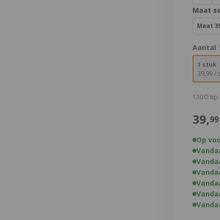
Maat s
Maat 3
Aantal
1 stuk
€
39,
99
/ 
12GO tip
€
39,
99
Op voo
Vandaa
Vandaa
Vandaa
Vandaa
Vandaa
Vandaa