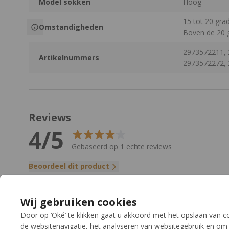
Model sokken
Hoog
15 tot 20 gra
Omstandigheden
Boven de 20 
2973572211, 
Artikelnummers
2973572272,
Reviews
4/5
Gebaseerd op 1 echte reviews
Beoordeel dit product
4/5
Strakke 
Wij gebruiken cookies
Lekkere dun
Door op ‘Oké’ te klikken gaat u akkoord met het opslaan van 
de websitenavigatie, het analyseren van websitegebruik en om 
Gertjan
30 jun 2025
Goede p