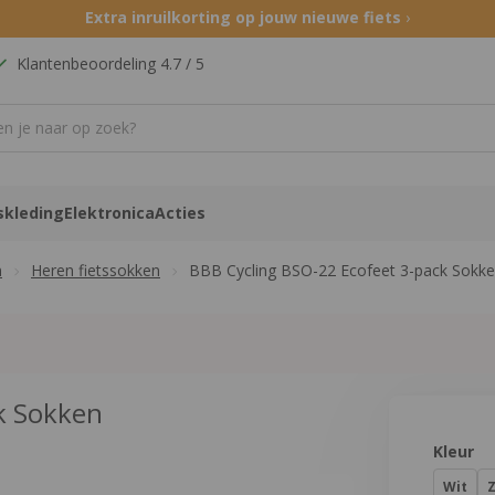
Extra inruilkorting op jouw nieuwe fiets
›
Klantenbeoordeling 4.7 / 5
skleding
Elektronica
Acties
n
Heren fietssokken
BBB Cycling BSO-22 Ecofeet 3-pack Sokk
k Sokken
Product 
Kleur
Wit