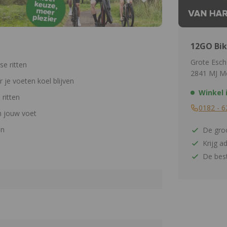
12GO Bik
Grote Esch
se ritten
2841 MJ M
 je voeten koel blijven
Winkel 
 ritten
0182 - 6
m jouw voet
en
De groo
Krijg a
De best