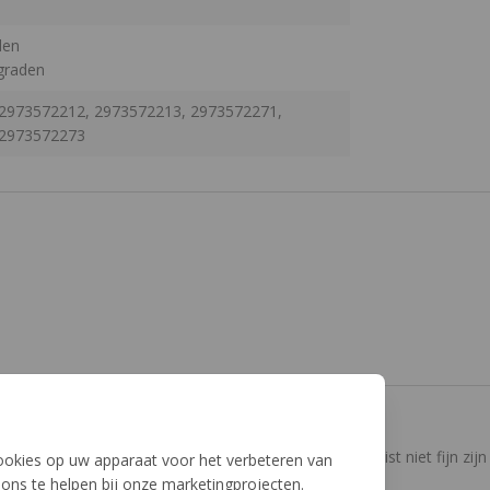
den
graden
2973572212, 2973572213, 2973572271,
 2973572273
sok
ne strakke sok. Bij een iets te ruime schoen kan dit juist niet fijn zijn
cookies op uw apparaat voor het verbeteren van
ons te helpen bij onze marketingprojecten.
asvorm, geen naden, sluit goed aan