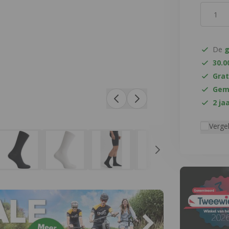
Aantal
De
g
30.0
Grat
Gema
2 ja
Vergel