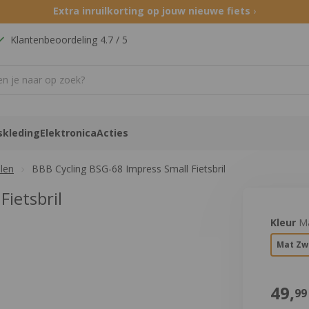
Extra inruilkorting op jouw nieuwe fiets
›
Klantenbeoordeling 4.7 / 5
skleding
Elektronica
Acties
llen
BBB Cycling BSG-68 Impress Small Fietsbril
ietsbril
Product 
Kleur
M
Mat Zw
€
49,
99