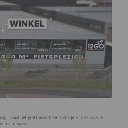
zig. Naast het grote assortiment vind je er alles voor je
oderne magazijn.