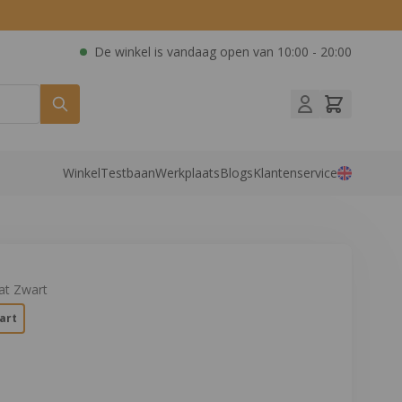
De winkel is vandaag open van
10:00 - 20:00
Winkel
Testbaan
Werkplaats
Blogs
Klantenservice
Opties:
at Zwart
art