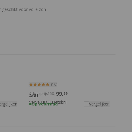
 geschikt voor volle zon
(10)
99,
Adviesprijs
150,
-
99
AGU
Verve HD II Fietsbril
ergelijken
Op voorraad
Vergelijken