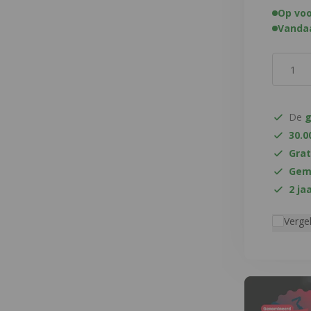
Op voo
Vandaa
Aantal
De
g
30.0
Grat
Gema
2 ja
Vergel