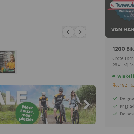
12GO Bik
Grote Esch
2841 MJ M
Winkel 
0182 - 6
De groo
Krijg a
De best