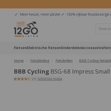
Ga naar de inhoud
Meer keuze, meer plezier
100% rijklaar thuisbezorgd
12GO Biking
Fietsen
Elektrische fietsen
Onderdelen
Accessoires
Fiet
Home
Fietskleding
Fietsbrillen
BBB Cycling fietsbri
BBB Cycling
BSG-68 Impress Small F
(1)
Schrijf een review