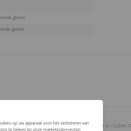
rende glazen
rende glazen
illetje voor smaller hoofd
cookies op uw apparaat voor het verbeteren van
etje voor smaller hoofd. Afstand tussen de pootjes voor is ~12,5cm. Do
ons te helpen bij onze marketingprojecten.