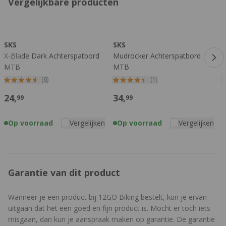
Vergelijkbare producten
Druk om carrousel over te slaan
SKS
SKS
X-Blade Dark Achterspatbord
Mudrocker Achterspatbord
6
MTB
MTB
S
(6)
(1)
24,
34,
99
99
Op voorraad
Vergelijken
Op voorraad
Vergelijken
Garantie van dit product
Wanneer je een product bij 12GO Biking bestelt, kun je ervan
uitgaan dat het een goed en fijn product is. Mocht er toch iets
misgaan, dan kun je aanspraak maken op garantie. De garantie