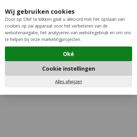
Ga naar de inhoud
Extra inruilkorting op jouw nieuwe fiets
›
Wij gebruiken cookies
Meer keuze, meer plezier
Door op ‘Oké’ te klikken gaat u akkoord met het opslaan van
cookies op uw apparaat voor het verbeteren van de
12GO Biking
websitenavigatie, het analyseren van websitegebruik en om ons
te helpen bij onze marketingprojecten.
Oké
Mountainbike achterspatborden
Cookie instellingen
BBB Cycling
BFD-16R GrandProtect MTB
Achterspatbord
Alles afwijzen
(7)
Schrijf een review