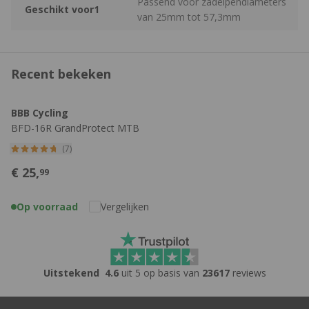
Passend voor zadelpendiameters
Geschikt voor1
van 25mm tot 57,3mm
Recent bekeken
BBB Cycling
BFD-16R GrandProtect MTB
Achterspatbord
(7)
€
25,
99
Op voorraad
Vergelijken
Uitstekend
4.6
uit 5 op basis van
23617
reviews