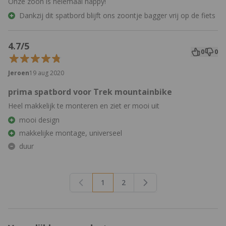
Onze zoon is helemaal happy!
Dankzij dit spatbord blijft ons zoontje bagger vrij op de fiets
4.7/5
0
0
Jeroen
19 aug 2020
prima spatbord voor Trek mountainbike
Heel makkelijk te monteren en ziet er mooi uit
mooi design
makkelijke montage, universeel
duur
1
2
U lees momenteel pagina
Pagina