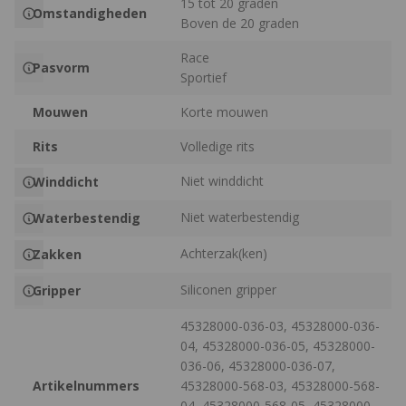
15 tot 20 graden
Omstandigheden
Boven de 20 graden
Race
Pasvorm
Sportief
Mouwen
Korte mouwen
Rits
Volledige rits
Niet winddicht
Winddicht
Niet waterbestendig
Waterbestendig
Achterzak(ken)
Zakken
Siliconen gripper
Gripper
45328000-036-03, 45328000-036-
04, 45328000-036-05, 45328000-
036-06, 45328000-036-07,
Artikelnummers
45328000-568-03, 45328000-568-
04, 45328000-568-05, 45328000-