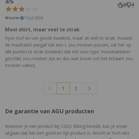
3/5
0
0
Wouter
10 jul 2026
Mooi shirt, maar veel te strak
Fijne stof en van goede kwaliteit, maar zit véél te strak. Hoewel
de maattabel aangaf dat een L zou moeten passen, zat het op
alle punten te strak (ondanks dat het voor type 'mountainbiker'
geschikt zou moeten zijn en dus wat losser om het lichaam zou
moeten vallen).
1
2
U lees momenteel pagina
Pagina
De garantie van AGU producten
Wanneer je een product bij 12GO Biking bestelt, kun je ervan
uitgaan dat het een goed en fijn product is. Mocht er toch iets