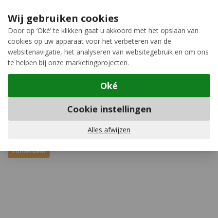
Ga naar de inhoud
Extra inruilkorting op jouw nieuwe fiets
›
Wij gebruiken cookies
Meer keuze, meer plezier
Door op ‘Oké’ te klikken gaat u akkoord met het opslaan van
cookies op uw apparaat voor het verbeteren van de
12GO Biking
websitenavigatie, het analyseren van websitegebruik en om ons
te helpen bij onze marketingprojecten.
Oké
Fietsshirts korte mouwen
Cookie instellingen
AGU
SIX6 Classic Fietsshirt
(6)
Schrijf een review
Alles afwijzen
Zomerdeal