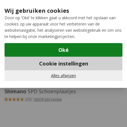
Ga naar de inhoud
Extra inruilkorting op jouw nieuwe fiets
›
Wij gebruiken cookies
Meer keuze, meer plezier
Door op ‘Oké’ te klikken gaat u akkoord met het opslaan van
cookies op uw apparaat voor het verbeteren van de
12GO Biking
websitenavigatie, het analyseren van websitegebruik en om ons
te helpen bij onze marketingprojecten.
Oké
Schoenplaatjes
Cookie instellingen
429
Alles afwijzen
Shimano
SPD Schoenplaatjes
(23)
Schrijf een review