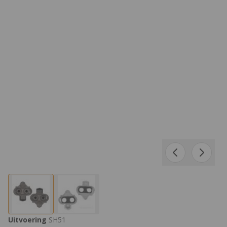
Product Opties:
Uitvoering
SH51