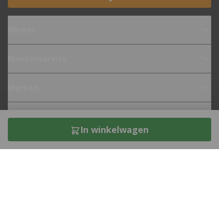
Winkel
Klantenservice
Merken
Fietsen
In winkelwagen
Over 12GO Biking
Direct contact met een bike expert?
Bel naar
0182-621850
of stuur je vraag via
e-mail