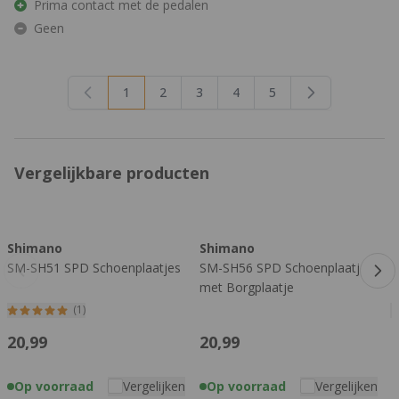
Prima contact met de pedalen
Geen
1
2
3
4
5
U lees momenteel pagina
Pagina
Pagina
Pagina
Pagina
Vergelijkbare producten
Druk om carrousel over te slaan
Shimano
Shimano
SM-SH51 SPD Schoenplaatjes
SM-SH56 SPD Schoenplaatjes
S
met Borgplaatje
z
(1)
20,
99
20,
99
Op voorraad
Vergelijken
Op voorraad
Vergelijken