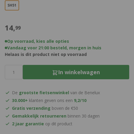
SH51
€
14,
99
Op voorraad, kies alle opties
Vandaag voor 21:00 besteld, morgen in huis
Helaas is dit product niet op voorraad
Aantal
In winkelwagen
De
grootste fietsenwinkel
van de Benelux
30.000+
klanten geven ons een
9,2/10
Gratis verzending
boven de €50
Gemakkelijk retourneren
binnen 30 dagen
2 jaar garantie
op dit product