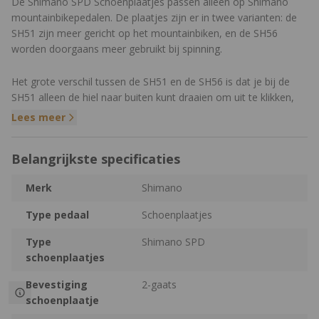
De Shimano SPD Schoenplaatjes passen alleen op Shimano
mountainbikepedalen. De plaatjes zijn er in twee varianten: de
SH51 zijn meer gericht op het mountainbiken, en de SH56
worden doorgaans meer gebruikt bij spinning.
Het grote verschil tussen de SH51 en de SH56 is dat je bij de
SH51 alleen de hiel naar buiten kunt draaien om uit te klikken,
terwijl je bij de SH56 uit kunt klikken door een willekeurige
Lees meer
richting op te draaien.
Belangrijkste specificaties
Merk
Shimano
Type pedaal
Schoenplaatjes
Type
Shimano SPD
schoenplaatjes
Bevestiging
2-gaats
schoenplaatje