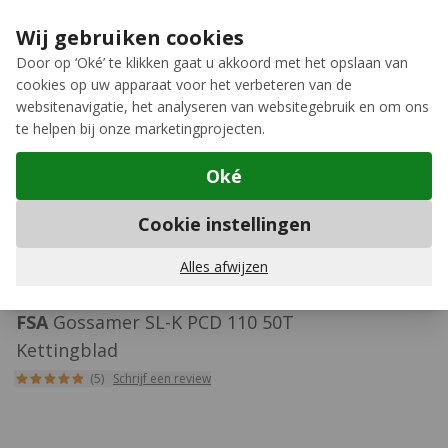
Ga naar de inhoud
Extra inruilkorting op jouw nieuwe fiets
›
Wij gebruiken cookies
Meer keuze, meer plezier
Door op ‘Oké’ te klikken gaat u akkoord met het opslaan van
cookies op uw apparaat voor het verbeteren van de
12GO Biking
websitenavigatie, het analyseren van websitegebruik en om ons
te helpen bij onze marketingprojecten.
Oké
10-speed kettingbladen
Cookie instellingen
429
Alles afwijzen
FSA
Gossamer SL-K PCD 110 50T
Kettingblad
(5)
Schrijf een review