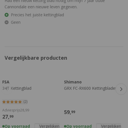
Had een nieuw ketting blad nodig om mijn 7 jaar oude
Cannondale een nieuwe leven gegeven.
Precies het juiste kettingblad
Geen
Vergelijkbare producten
Druk om carrousel over te slaan
FSA
Shimano
34T Kettingblad
GRX FC-RX600 Kettingbladen
T
K
(2)
Adviesprijs
28,
99
59,
99
27,
99
Op voorraad
Vergelijken
Op voorraad
Vergelijken