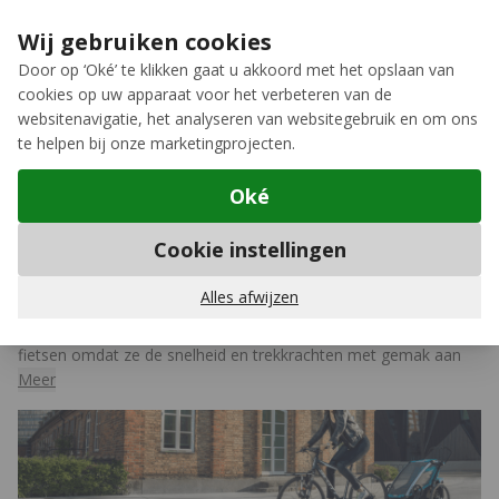
Ga naar de inhoud
Extra inruilkorting op jouw nieuwe fiets
›
Wij gebruiken cookies
Meer keuze, meer plezier
Door op ‘Oké’ te klikken gaat u akkoord met het opslaan van
cookies op uw apparaat voor het verbeteren van de
12GO Biking
websitenavigatie, het analyseren van websitegebruik en om ons
te helpen bij onze marketingprojecten.
Oké
Fietskarren
Cookie instellingen
Fietskarren voor elektrische
fietsen
Alles afwijzen
Deze fietskarren zijn speciaal uitgekozen voor elektrische
fietsen omdat ze de snelheid en trekkrachten met gemak aan
kunnen. Ga je je e-bike gebruiken voor een fietstocht en kan je
Meer
wel wat extra opbergruimte gebruiken voor een accu? Of wil je
je kinderen met de fiets vervoeren? Dan zijn dit de fietskarren
voor jou.