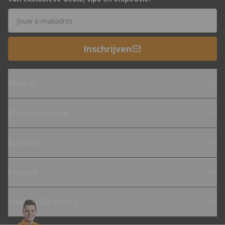
E-mailadres
Inschrijven
Winkel
Klantenservice
Merken
Fietsen
Over 12GO Biking