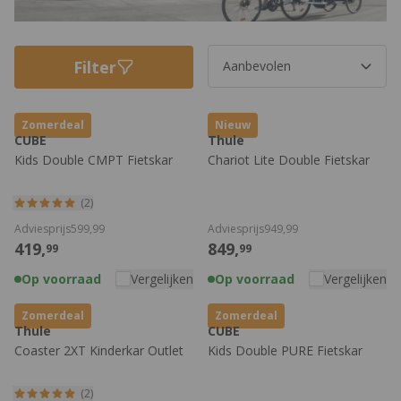
Filter
Zomerdeal
Nieuw
CUBE
Thule
Kids Double CMPT Fietskar
Chariot Lite Double Fietskar
(2)
Adviesprijs
599,
99
Adviesprijs
949,
99
419,
849,
99
99
Op voorraad
Vergelijken
Op voorraad
Vergelijken
Zomerdeal
Zomerdeal
Thule
CUBE
Coaster 2XT Kinderkar Outlet
Kids Double PURE Fietskar
(2)