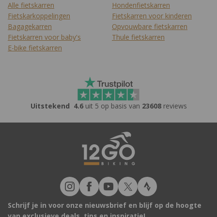
Alle fietskarren
Hondenfietskarren
Fietskarkoppelingen
Fietskarren voor kinderen
Bagagekarren
Opvouwbare fietskarren
Fietskarren voor baby's
Thule fietskarren
E-bike fietskarren
Uitstekend
4.6
uit 5 op basis van
23608
reviews
Schrijf je in voor onze nieuwsbrief en blijf op de hoogte
van exclusieve deals, tips en inspiratie!