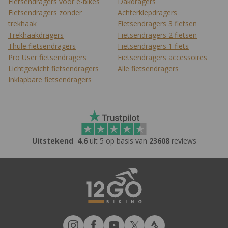
Fietsendragers voor e-bikes
Dakdragers
Fietsendragers zonder
Achterklepdragers
trekhaak
Fietsendragers 3 fietsen
Trekhaakdragers
Fietsendragers 2 fietsen
Thule fietsendragers
Fietsendragers 1 fiets
Pro User fietsendragers
Fietsendragers accessoires
Lichtgewicht fietsendragers
Alle fietsendragers
Inklapbare fietsendragers
Uitstekend
4.6
uit 5 op basis van
23608
reviews